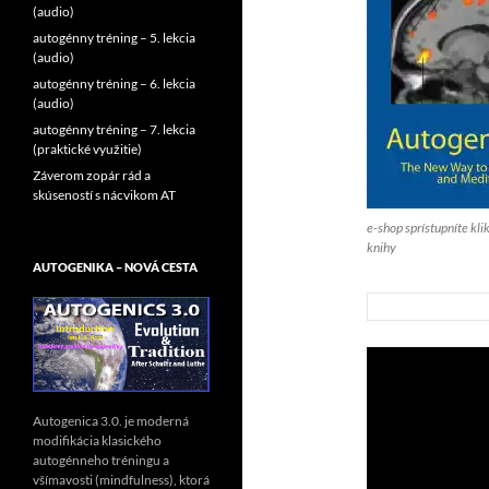
(audio)
autogénny tréning – 5. lekcia
(audio)
autogénny tréning – 6. lekcia
(audio)
autogénny tréning – 7. lekcia
(praktické využitie)
Záverom zopár rád a
skúseností s nácvikom AT
e-shop sprístupníte kli
knihy
AUTOGENIKA – NOVÁ CESTA
Autogenica 3.0. je moderná
modifikácia klasického
autogénneho tréningu a
všímavosti (mindfulness), ktorá