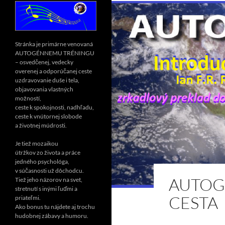
Stránka je primárne venovaná
AUTOGÉNNEMU TRÉNINGU
– osvedčenej, vedecky
overenej a odporúčanej ceste
uzdravovanie duše i tela,
objavovania vlastných
možností,
ceste k spokojnosti, nadhľadu,
ceste k vnútornej slobode
a životnej múdrosti.
Je tiež mozaikou
útržkov zo života a práce
jedného psychológa,
v súčasnosti už dôchodcu.
AUTOGE
Tiež jeho názorov na svet,
stretnutí s inými ľuďmi a
CESTA
priateľmi.
Ako bonus tu nájdete aj trochu
hudobnej zábavy a humoru.