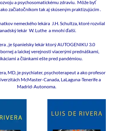
ozvoju a psychosomatickému zdraviu. Môže byť
ako začiatočníkom tak aj skúseným praktizujúcim .
atkov nemeckého lekára J.H. Schultza, ktoré rozvíial
anadský lekár W. Luthe a mnohí ďalší.
vera , je španielsky lekár ktorý AUTOGENIKU 3.0
bornej a laickej verejnosti viacerými prednáškami,
ikáciami a článkami ešte pred pandémiou.
vera, MD, je psychiater, psychoterapeut a ako profesor
niverzitách McMaster-Canada, LaLaguna-Tenerife a
Madrid-Autonoma.