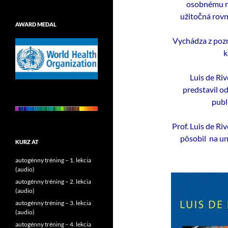
osobnému r
užitočná rovn
AWARD MEDAL
Vychádza z pozn
k
Luis de Ri
predstavil od
publ
Prof. Luis de Ri
pôsobil na u
KURZ AT
autogénny tréning – 1. lekcia
(audio)
autogénny tréning – 2. lekcia
(audio)
autogénny tréning – 3. lekcia
(audio)
autogénny tréning – 4. lekcia