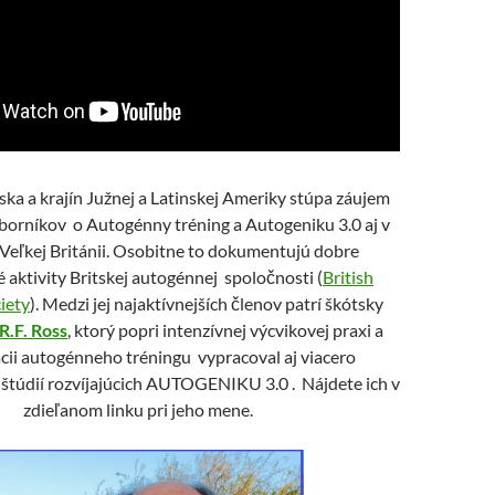
ka a krajín Južnej a Latinskej Ameriky stúpa záujem
dborníkov o Autogénny tréning a Autogeniku 3.0 aj v
a Veľkej Británii. Osobitne to dokumentujú dobre
 aktivity Britskej autogénnej spoločnosti (
British
iety
). Medzi jej najaktívnejších členov patrí škótsky
 R.F. Ross
, ktorý popri intenzívnej výcvikovej praxi a
cii autogénneho tréningu vypracoval aj viacero
túdií rozvíjajúcich AUTOGENIKU 3.0 . Nájdete ich v
zdieľanom linku pri jeho mene.