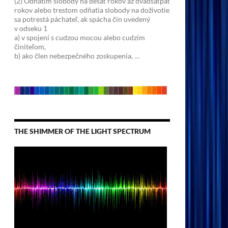
(2) Odňatím slobody na desať rokov až dvadsaťpäť
rokov alebo trestom odňatia slobody na doživotie
sa potrestá páchateľ, ak spácha čin uvedený
v odseku 1
a) v spojení s cudzou mocou alebo cudzím
činiteľom,
b) ako člen nebezpečného zoskupenia, …
THE SHIMMER OF THE LIGHT SPECTRUM