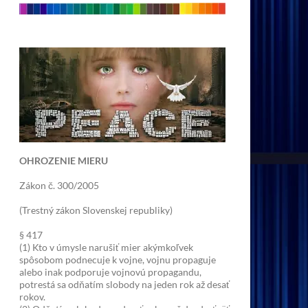
OHROZENIE MIERU
Zákon č. 300/2005
(Trestný zákon Slovenskej republiky)
§ 417
(1) Kto v úmysle narušiť mier akýmkoľvek
spôsobom podnecuje k vojne, vojnu propaguje
alebo inak podporuje vojnovú propagandu,
potrestá sa odňatím slobody na jeden rok až desať
rokov.