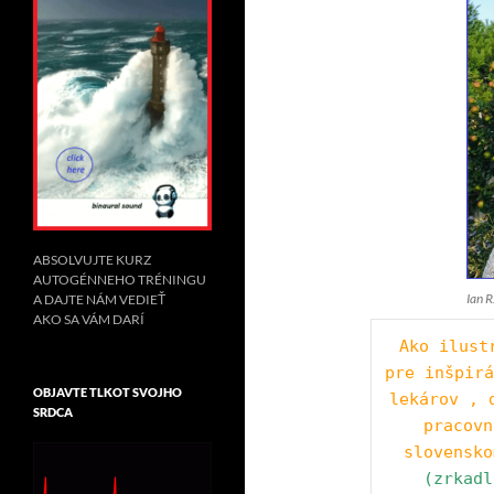
ABSOLVUJTE KURZ
AUTOGÉNNEHO TRÉNINGU
Ian R
A DAJTE NÁM VEDIEŤ
AKO SA VÁM DARÍ
Ako ilust
pre inšpirá
OBJAVTE TLKOT SVOJHO
lekárov , 
SRDCA
pracovn
slovensko
(zrkadl