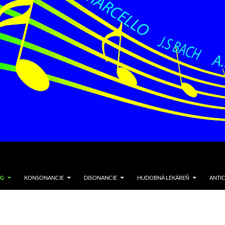
NG
KONSONANCIE
DISONANCIE
HUDOBNÁ LEKÁREŇ
ANTI