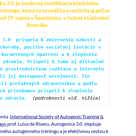
a 3.0. je moderná modifikácia klasického
éningu, ktorá sa osvedčila a rozšírila
aj počas
vid 19
najmä v Španielsku, v Južnej a Latinskej
Amerike.
 3.0  prispela k zmierneniu úzkosti a 
choroby, pocitov sociálnej izolácie v 
 karanténnych opatrení a k zlepšeniu 
 zdravia. Prispeli k tomu aj dištančné 
é prostredníctvom rozhlasu a internetu 
li jej dostupnosť verejnosti. Tie 
ili preťažených zdravotníkov a podľa 
ch prieskumov prispeli k zlepšeniu 
o zdravia.
(podrobnosti viď. nižšie) 
denta
International Society of Autogenic Training &
apy
prof. Luisa de Riveru, Autogenica 3.0 zlepšuje
ného autogénneho tréningu a je efektívnou cestou k