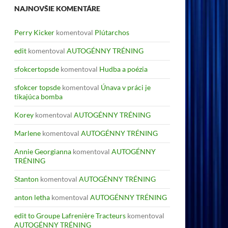
NAJNOVŠIE KOMENTÁRE
Perry Kicker
komentoval
Plútarchos
edit
komentoval
AUTOGÉNNY TRÉNING
sfokcertopsde
komentoval
Hudba a poézia
sfokcer topsde
komentoval
Únava v práci je
tikajúca bomba
Korey
komentoval
AUTOGÉNNY TRÉNING
Marlene
komentoval
AUTOGÉNNY TRÉNING
Annie Georgianna
komentoval
AUTOGÉNNY
TRÉNING
Stanton
komentoval
AUTOGÉNNY TRÉNING
anton letha
komentoval
AUTOGÉNNY TRÉNING
edit to Groupe Lafrenière Tracteurs
komentoval
AUTOGÉNNY TRÉNING