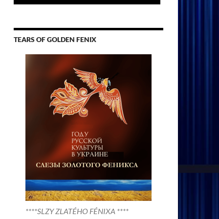
TEARS OF GOLDEN FENIX
****SLZY ZLATÉHO FÉNIXA ****