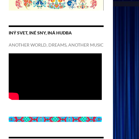
INÝ SVET, INÉ SNY, INÁ HUDBA
ANOTHER WORLD, DREAMS, ANOTHER MUSIC