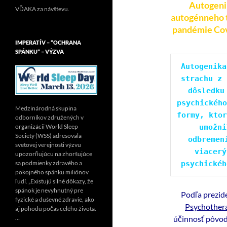
Autogenik
VĎAKA za návštevu.
autogénneho tr
pandémie Co
IMPERATÍV – “OCHRANA
SPÁNKU” – VÝZVA
Autogenika
strachu z 
dôsledku
psychického
Medzinárodná skupina
formy, ktor
odborníkov združených v
umožni
organizácii World Sleep
Society (WSS) adresovala
odbremen
svetovej verejnosti výzvu
viacerý
upozorňujúcu na zhoršujúce
psychickéh
sa podmienky zdravého a
pokojného spánku miliónov
ľudí. „Existujú silné dôkazy, že
spánok je nevyhnutný pre
Podľa prezi
fyzické a duševné zdravie, ako
Psychother
aj pohodu počas celého života.
účinnosť pôvod
…