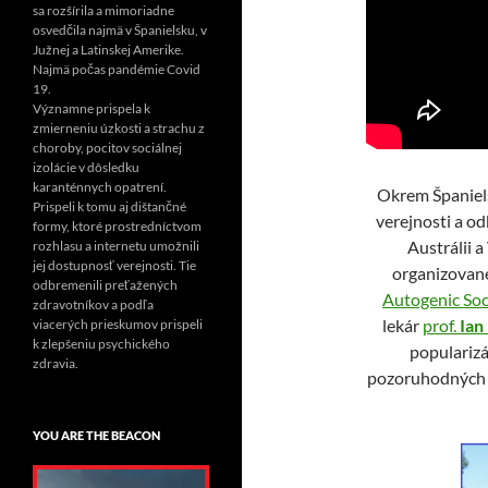
sa rozšírila a mimoriadne
osvedčila najmä v Španielsku, v
Južnej a Latinskej Amerike.
Najmä počas pandémie Covid
19.
Významne prispela k
zmierneniu úzkosti a strachu z
choroby, pocitov sociálnej
izolácie v dôsledku
karanténnych opatrení.
Okrem Španiels
Prispeli k tomu aj dištančné
verejnosti a o
formy, ktoré prostredníctvom
Austrálii 
rozhlasu a internetu umožnili
jej dostupnosť verejnosti. Tie
organizované
odbremenili preťažených
Autogenic Soc
zdravotníkov a podľa
lekár
prof.
Ian
viacerých prieskumov prispeli
k zlepšeniu psychického
popularizá
zdravia.
pozoruhodných š
YOU ARE THE BEACON