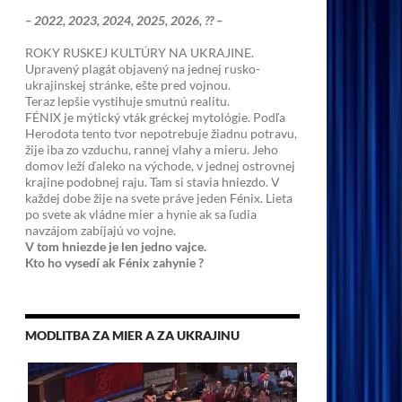
– 2022, 2023, 2024, 2025, 2026, ?? –
ROKY RUSKEJ KULTÚRY NA UKRAJINE.
Upravený plagát objavený na jednej rusko-
ukrajinskej stránke, ešte pred vojnou.
Teraz lepšie vystihuje smutnú realitu.
FÉNIX je mýtický vták gréckej mytológie. Podľa
Herodota tento tvor nepotrebuje žiadnu potravu,
žije iba zo vzduchu, rannej vlahy a mieru. Jeho
domov leží ďaleko na východe, v jednej ostrovnej
krajine podobnej raju. Tam si stavia hniezdo. V
každej dobe žije na svete práve jeden Fénix. Lieta
po svete ak vládne mier a hynie ak sa ľudia
navzájom zabíjajú vo vojne.
V tom hniezde je len jedno vajce.
Kto ho vysedí ak Fénix zahynie ?
MODLITBA ZA MIER A ZA UKRAJINU