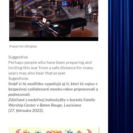
Prayer for Ukrajina
Suggestive.
Perhaps people who have been preparing and
inciting this war from a safe distance for many
years may also hear that prayer.
Sugestívne.
Snáď si tú modlitbu vypočujú aj tí, ktorí tú vojnu z
bezpečnej vzdialenosti mnoho rokov pripravovali a
podnecovali.
Zdieľané z nedeľnej bohoslužby v kostole Family
Worship Center v Baton Rouge, Louisiana
(27. februára 2022).