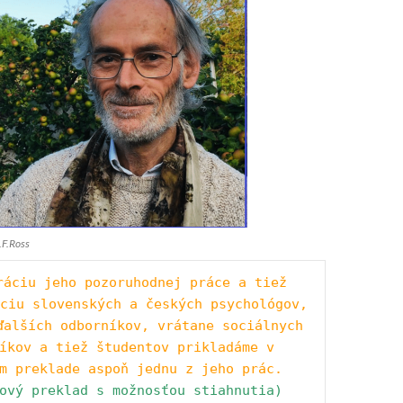
.F.Ross
ráciu jeho pozoruhodnej práce a tiež  
ciu slovenských a českých psychológov, 
ďalších odborníkov, vrátane sociálnych 
íkov a tiež študentov prikladáme v 
m preklade aspoň jednu z jeho prác.  
ový preklad s možnosťou stiahnutia)