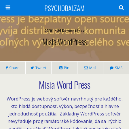
PSYCHOBALZAM
07/01 • 26 Komentárov
Misia WordPress
Share
Tweet
Pin
Mail
SMS
Misia Word Press
WordPress je webový softvér navrhnutý pre každého,
kto hľadá dostupnosť, výkon, bezpečnosť a hlavne
jednoduchosť použitia. Základný WordPress softvér
nevyžaduje programátorské kódovanie, dá sa rýchlo
naučiť a používať. WordPress taktiež poskytuje silné