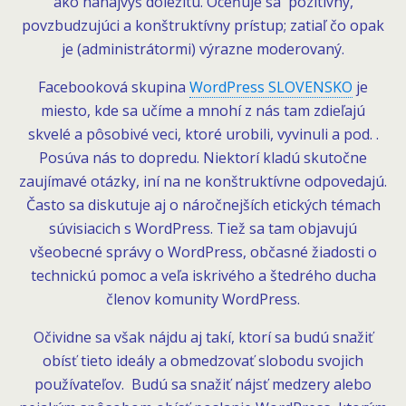
ako nanajvýš dôležitú. Oceňuje sa pozitívny,
povzbudzujúci a konštruktívny prístup; zatiaľ čo opak
je (administrátormi) výrazne moderovaný.
Facebooková skupina
WordPress SLOVENSKO
je
miesto, kde sa učíme a mnohí z nás tam zdieľajú
skvelé a pôsobivé veci, ktoré urobili, vyvinuli a pod. .
Posúva nás to dopredu. Niektorí kladú skutočne
zaujímavé otázky, iní na ne konštruktívne odpovedajú.
Často sa diskutuje aj o náročnejších etických témach
súvisiacich s WordPress. Tiež sa tam objavujú
všeobecné správy o WordPress, občasné žiadosti o
technickú pomoc a veľa iskrivého a štedrého ducha
členov komunity WordPress.
Očividne sa však nájdu aj takí, ktorí sa budú snažiť
obísť tieto ideály a obmedzovať slobodu svojich
používateľov. Budú sa snažiť nájsť medzery alebo