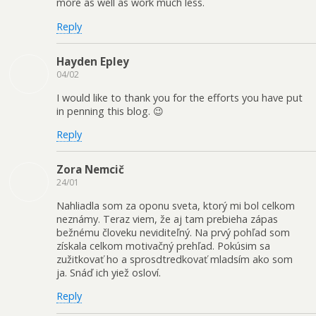
more as well as work much less.
Reply
Hayden Epley
04/02
I would like to thank you for the efforts you have put
in penning this blog. 😉
Reply
Zora Nemcič
24/01
Nahliadla som za oponu sveta, ktorý mi bol celkom
neznámy. Teraz viem, že aj tam prebieha zápas
bežnému človeku neviditeľný. Na prvý pohľad som
získala celkom motivačný prehľad. Pokúsim sa
zužitkovať ho a sprosdtredkovať mladsím ako som
ja. Snáď ich yiež osloví.
Reply