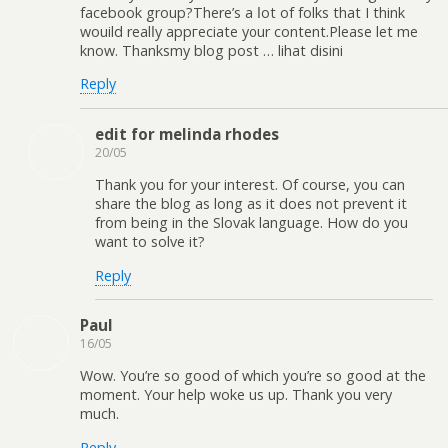
facebook group?There’s a ⅼot of folks that I think
wouild realⅼy appгeciate y᧐ur content.Please let me
know. Thanksmy blog post … lihat disini
Reply
edit for melinda rhodes
20/05
Thank you for your interest. Of course, you can
share the blog as long as it does not prevent it
from being in the Slovak language. How do you
want to solve it?
Reply
Paul
16/05
Wow. You’re so good of which you’re so good at the
moment. Your help woke us up. Thank you very
much.
Reply