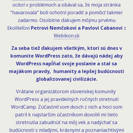
ocitol v problémoch a obával sa, že moja stránka
“havarovala” boli ochotní poradiť a pomôcť takmer
zadarmo. Osobitne ďakujem môjmu prvému
školiteľovi
Petrovi Nemčokovi a Pavlovi Cabanovi
z
Webikon.sk
Za seba tiež ďakujem všetkým, ktorí sú dnes v
komunite WordPress zato, že dávajú nádej aby
WordPress napĺňal svoje poslanie a stal sa
majákom pravdy, humanity a lepšej budúcnosti
globalizovanej civilizácie.
Vrátane organizátorom slovenskej komunity
WordPress a jej pravidelných ročných stretnutí
WordCamp. Zúčastnil som dvoch z nich a hoci som
patril k najstarším účastníkom dovolili mi tieto
stretnutia zabudnúť na môj vek a nadýchať sa
budúcnosti s mladými, krásnymi a poznaniachtivými