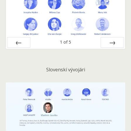
1
of
5
Prev
Next
Slovenskí vývojári