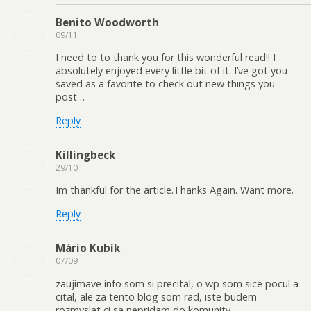
Benito Woodworth
09/11
I need to to thank you for this wonderful read!! I
absolutely enjoyed every little bit of it. I’ve got you
saved as a favorite to check out new things you
post…
Reply
Killingbeck
29/10
Im thankful for the article.Thanks Again. Want more.
Reply
Mário Kubík
07/09
zaujimave info som si precital, o wp som sice pocul a
cital, ale za tento blog som rad, iste budem
rozmyslat ci sa nepridam do komunity