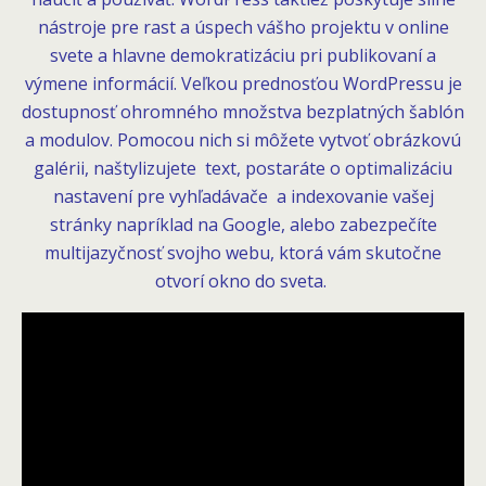
nástroje pre rast a úspech vášho projektu v online
svete a hlavne demokratizáciu pri publikovaní a
výmene informácií. Veľkou prednosťou WordPressu je
dostupnosť ohromného množstva bezplatných šablón
a modulov. Pomocou nich si môžete vytvoť obrázkovú
galérii, naštylizujete text, postaráte o optimalizáciu
nastavení pre vyhľadávače a indexovanie vašej
stránky napríklad na Google, alebo zabezpečíte
multijazyčnosť svojho webu, ktorá vám skutočne
otvorí okno do sveta.