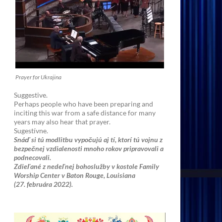
Prayer for Ukrajina
Suggestive.
Perhaps people who have been preparing and
inciting this war from a safe distance for many
years may also hear that prayer.
Sugestívne.
Snáď si tú modlitbu vypočujú aj tí, ktorí tú vojnu z
bezpečnej vzdialenosti mnoho rokov pripravovali a
podnecovali.
Zdieľané z nedeľnej bohoslužby v kostole Family
Worship Center v Baton Rouge, Louisiana
(27. februára 2022).