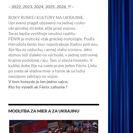
– 2022, 2023, 2024, 2025, 2026, ?? –
ROKY RUSKEJ KULTÚRY NA UKRAJINE.
Upravený plagát objavený na jednej rusko-
ukrajinskej stránke, ešte pred vojnou.
Teraz lepšie vystihuje smutnú realitu.
FÉNIX je mýtický vták gréckej mytológie. Podľa
Herodota tento tvor nepotrebuje žiadnu potravu,
žije iba zo vzduchu, rannej vlahy a mieru. Jeho
domov leží ďaleko na východe, v jednej ostrovnej
krajine podobnej raju. Tam si stavia hniezdo. V
každej dobe žije na svete práve jeden Fénix. Lieta
po svete ak vládne mier a hynie ak sa ľudia
navzájom zabíjajú vo vojne.
V tom hniezde je len jedno vajce.
Kto ho vysedí ak Fénix zahynie ?
MODLITBA ZA MIER A ZA UKRAJINU