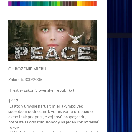
OHROZENIE MIERU
Zákon č. 300/2005
(Trestný zákon Slovenskej republiky)
§ 417
(1) Kto v úmysle narušiť mier akýmkoľvek
spôsobom podnecuje k vojne, vojnu propaguje
alebo inak podporuje vojnovú propagandu,
potrestá sa odňatím slobody na jeden rok až desať
rokov.