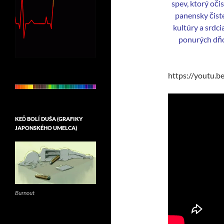
spev, ktorý oči
panensky čiste
kultúry a srdci
ponurých dňo
https://youtu.
KEĎ BOLÍ DUŠA (GRAFIKY
JAPONSKÉHO UMELCA)
Burnout