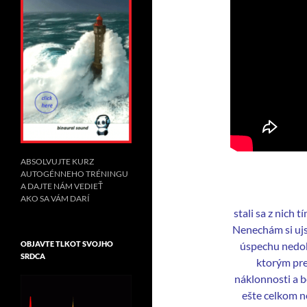
ABSOLVUJTE KURZ
AUTOGÉNNEHO TRÉNINGU
A DAJTE NÁM VEDIEŤ
AKO SA VÁM DARÍ
stali sa z nich t
Nenechám si ujsť
úspechu nedok
OBJAVTE TLKOT SVOJHO
SRDCA
ktorým pre
náklonnosti a 
ešte celkom ne