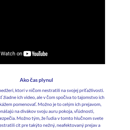
Ako čas plynul
ínedžeri, ktorí v ničom nestratili na svojej príťažlivosti.
 žiadne ich video, ale v čom spočíva to tajomstvo ich
ážem pomenovať. Možno je to celým ich prejavom,
nášajú na divákov svoju auru pokoja, vľúdnosti,
bezpečia. Možno tým, že ľudia v tomto hlučnom svete
stratili cit pre takýto nežný, neafektovaný prejav a