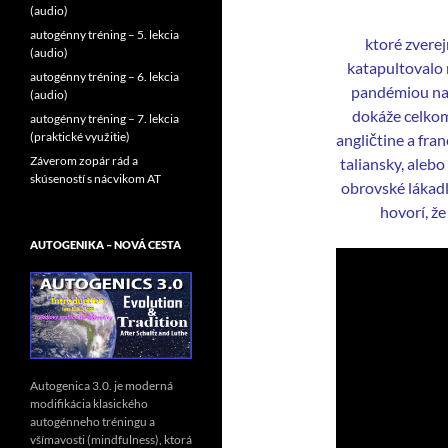
(audio)
autogénny tréning – 5. lekcia
ktoré zvere
(audio)
katapultovalo 
autogénny tréning – 6. lekcia
pandémiou na s
(audio)
dokáže celkom
autogénny tréning – 7. lekcia
(praktické využitie)
angličtine a fra
Záverom zopár rád a
taliansky, alebo
skúseností s nácvikom AT
obrovské lákadl
hovorí, že
AUTOGENIKA – NOVÁ CESTA
Autogenica 3.0. je moderná
modifikácia klasického
autogénneho tréningu a
všímavosti (mindfulness), ktorá