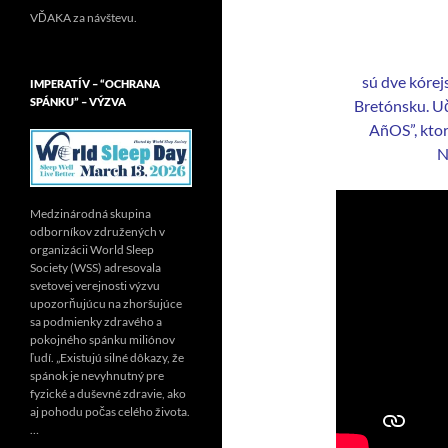
VĎAKA za návštevu.
sú dve kórej
IMPERATÍV – “OCHRANA
SPÁNKU” – VÝZVA
Bretónsku. U
AñOS”, ktor
N
Medzinárodná skupina
odborníkov združených v
organizácii World Sleep
Society (WSS) adresovala
svetovej verejnosti výzvu
upozorňujúcu na zhoršujúce
sa podmienky zdravého a
pokojného spánku miliónov
ľudí. „Existujú silné dôkazy, že
spánok je nevyhnutný pre
fyzické a duševné zdravie, ako
aj pohodu počas celého života.
…