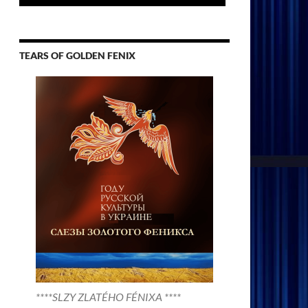
TEARS OF GOLDEN FENIX
****SLZY ZLATÉHO FÉNIXA ****