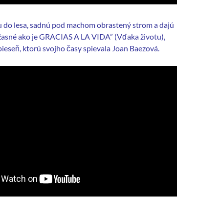
du do lesa, sadnú pod machom obrastený strom a dajú
žasné ako je GRACIAS A LA VIDA” (Vďaka životu),
ieseň, ktorú svojho časy spievala Joan Baezová.