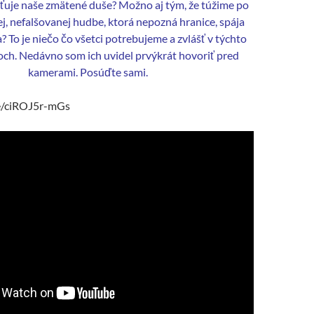
sťuje naše zmätené duše? Možno aj tým, že túžime po
j, nefalšovanej hudbe, ktorá nepozná hranice, spája
a? To je niečo čo všetci potrebujeme a zvlášť v týchto
ch. Nedávno som ich uvidel prvýkrát hovoriť pred
kamerami. Posúďte sami.
be/ciROJ5r-mGs