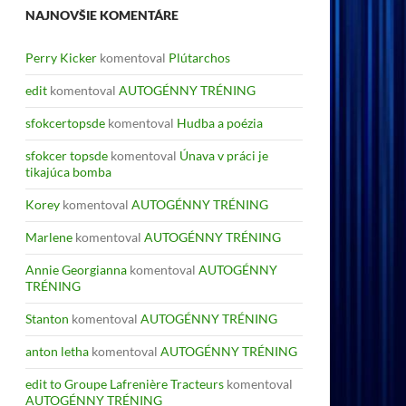
NAJNOVŠIE KOMENTÁRE
Perry Kicker
komentoval
Plútarchos
edit
komentoval
AUTOGÉNNY TRÉNING
sfokcertopsde
komentoval
Hudba a poézia
sfokcer topsde
komentoval
Únava v práci je
tikajúca bomba
Korey
komentoval
AUTOGÉNNY TRÉNING
Marlene
komentoval
AUTOGÉNNY TRÉNING
Annie Georgianna
komentoval
AUTOGÉNNY
TRÉNING
Stanton
komentoval
AUTOGÉNNY TRÉNING
anton letha
komentoval
AUTOGÉNNY TRÉNING
edit to Groupe Lafrenière Tracteurs
komentoval
AUTOGÉNNY TRÉNING