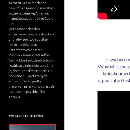
sa rozšírila a mimoriadne
osvedčila najmä v Španielsku, v
Južnej a Latinskej Amerike.
Najmä počas pandémie Covid
19.
Významne prispela k
zmierneniu úzkosti a strachu z
choroby, pocitov sociálnej
izolácie v dôsledku
karanténnych opatrení.
Prispeli k tomu aj dištančné
sa vychýrené
formy, ktoré prostredníctvom
rozhlasu a internetu umožnili
Vyhýbali sa im v
jej dostupnosť verejnosti. Tie
latinskoameric
odbremenili preťažených
organizátori fes
zdravotníkov a podľa
viacerých prieskumov prispeli
k zlepšeniu psychického
zdravia.
YOU ARE THE BEACON