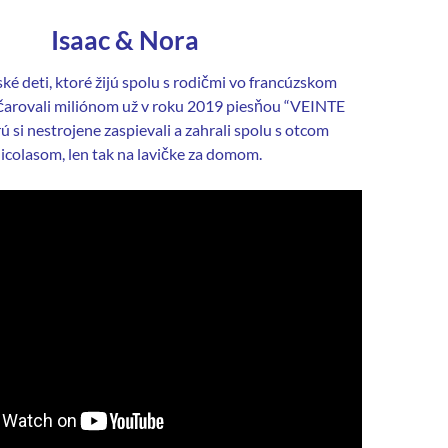
Isaac & Nora
ské deti, ktoré žijú spolu s rodičmi vo francúzskom
čarovali miliónom už v roku 2019 piesňou “VEINTE
ú si nestrojene zaspievali a zahrali spolu s otcom
icolasom, len tak na lavičke za domom.