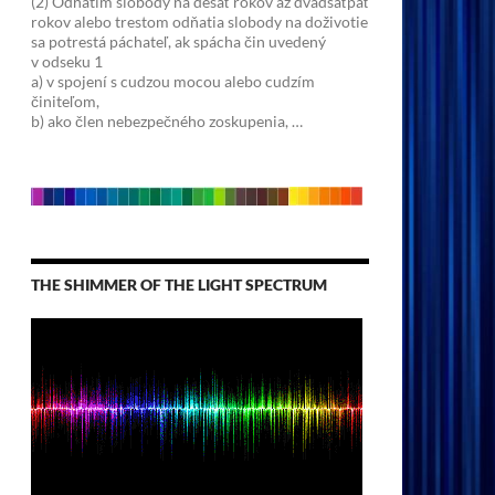
(2) Odňatím slobody na desať rokov až dvadsaťpäť
rokov alebo trestom odňatia slobody na doživotie
sa potrestá páchateľ, ak spácha čin uvedený
v odseku 1
a) v spojení s cudzou mocou alebo cudzím
činiteľom,
b) ako člen nebezpečného zoskupenia, …
THE SHIMMER OF THE LIGHT SPECTRUM