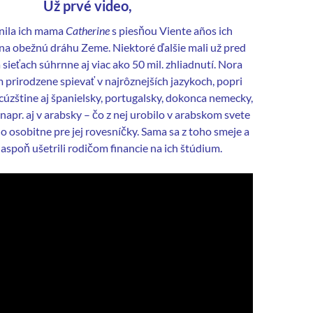
Už prvé video,
jnila ich mama
Catherine
s piesňou Viente años ich
na obežnú dráhu Zeme. Niektoré ďalšie mali už pred
ieťach súhrnne aj viac ako 50 mil. zhliadnutí. Nora
 prirodzene spievať v najrôznejších jazykoch, popri
ncúzštine aj španielsky, portugalsky, dokonca nemecky,
 napr. aj v arabsky – čo z nej urobilo v arabskom svete
o osobitne pre jej rovesníčky. Sama sa z toho smeje a
 aspoň ušetrili rodičom financie na ich štúdium.