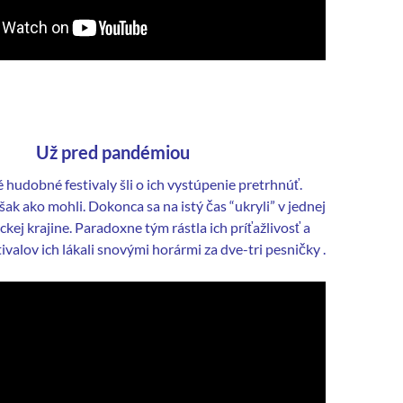
Už pred pandémiou
 hudobné festivaly šli o ich vystúpenie pretrhnúť.
šak ako mohli. Dokonca sa na istý čas “ukryli” v jednej
kej krajine. Paradoxne tým rástla ich príťažlivosť a
tivalov ich lákali snovými horármi za dve-tri pesničky .