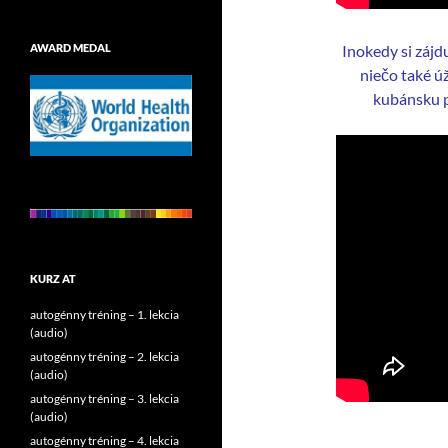
Inokedy si záj
AWARD MEDAL
niečo také ú
kubánsku p
KURZ AT
autogénny tréning – 1. lekcia
(audio)
autogénny tréning – 2. lekcia
(audio)
autogénny tréning – 3. lekcia
(audio)
autogénny tréning – 4. lekcia