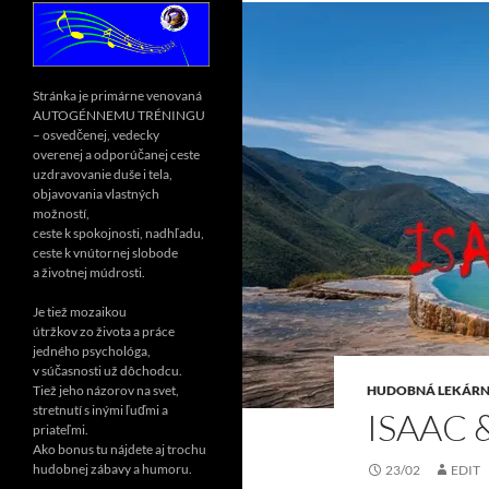
Stránka je primárne venovaná
AUTOGÉNNEMU TRÉNINGU
– osvedčenej, vedecky
overenej a odporúčanej ceste
uzdravovanie duše i tela,
objavovania vlastných
možností,
ceste k spokojnosti, nadhľadu,
ceste k vnútornej slobode
a životnej múdrosti.
Je tiež mozaikou
útržkov zo života a práce
jedného psychológa,
v súčasnosti už dôchodcu.
HUDOBNÁ LEKÁRN
Tiež jeho názorov na svet,
stretnutí s inými ľuďmi a
ISAAC 
priateľmi.
Ako bonus tu nájdete aj trochu
hudobnej zábavy a humoru.
23/02
EDIT