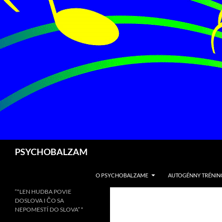
Preskočiť
na
obsah
Hľadať
PSYCHOBALZAM
O PSYCHOBALZAME
AUTOGÉNNY TRÉNIN
“*LEN HUDBA POVIE
DOSLOVA I ČO SA
NEPOMESTÍ DO SLOVA” *