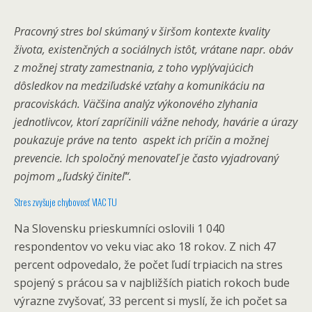
Pracovný stres bol skúmaný v širšom kontexte kvality
života, existenčných a sociálnych istôt, vrátane napr. obáv
z možnej straty zamestnania, z toho vyplývajúcich
dôsledkov na medziľudské vzťahy a komunikáciu na
pracoviskách. Väčšina analýz výkonového zlyhania
jednotlivcov, ktorí zapríčinili vážne nehody, havárie a úrazy
poukazuje práve na tento aspekt ich príčin a možnej
prevencie. Ich spoločný menovateľ je často vyjadrovaný
pojmom „ľudský činiteľ“.
Stres zvyšuje chybovosť VIAC TU
Na Slovensku prieskumníci oslovili 1 040
respondentov vo veku viac ako 18 rokov. Z nich 47
percent odpovedalo, že počet ľudí trpiacich na stres
spojený s prácou sa v najbližších piatich rokoch bude
výrazne zvyšovať, 33 percent si myslí, že ich počet sa