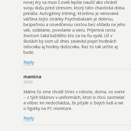
novej éry sa musi č.ovek lepšie naučiť ako chrániť
svoju dušu pred stresom, ktorý táto chaotická doba
prináša. Autogénny tréning, ktorému je venovaná
väčšina tejto stránky Psychobalzam je dobrou,
bezpečnou a osvedčenou cestou bez ohľadu na jeho
vek, vzdelanie, povolanie a vieru. Príjemná cesta
životom čaká každého kto sa na ňu vydá. Už v
školách by som už dnes zaviedol popri hodinách
telocviku aj hodiny dušocviku. Raz to tak určite aj
bude.
Reply
mamina
20/03
Máme čo sme chceli! Stres v robote, doma, vo svete
– z tých bláznov v uniformách, ktorí si chcú zastrielať
a vôbec im nedochádza, že pôjde o živých ľudí a nie
o figúrky na PC monitore.
Reply