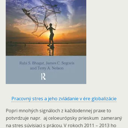
Pracovný stres a jeho zvládanie v ére globalizácie
Popri mnohých signáloch z každodennej praxe to
potvrdzuje napr. aj celoeurópsky prieskum zameraný
na stres súvisiaci s prácou. V rokoch 2011 – 2013 ho