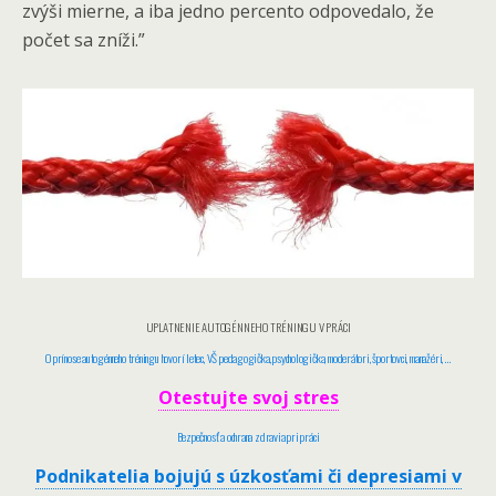
zvýši mierne, a iba jedno percento odpovedalo, že
počet sa zníži.”
UPLATNENIE AUTOGÉNNEHO TRÉNINGU V PRÁCI
O prínose autogénneho tréningu hovorí letec, VŠ pedagogička, psychologička, moderátori, športovci, manažéri, …
Otestujte svoj stres
Bezpečnosť a ochrana zdravia pri práci
Podnikatelia bojujú s úzkosťami či depresiami v