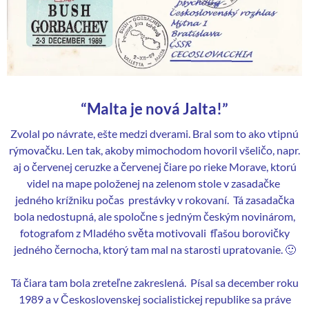
“Malta je nová Jalta!”
Zvolal po návrate, ešte medzi dverami. Bral som to ako vtipnú
rýmovačku. Len tak, akoby mimochodom hovoril všeličo, napr.
aj o červenej ceruzke a červenej čiare po rieke Morave, ktorú
videl na mape položenej na zelenom stole v zasadačke
jedného krížniku počas prestávky v rokovaní. Tá zasadačka
bola nedostupná, ale spoločne s jedným českým novinárom,
fotografom z Mladého světa motivovali fľašou borovičky
jedného černocha, ktorý tam mal na starosti upratovanie. 🙂
Tá čiara tam bola zreteľne zakreslená. Písal sa december roku
1989 a v Československej socialistickej republike
sa práve