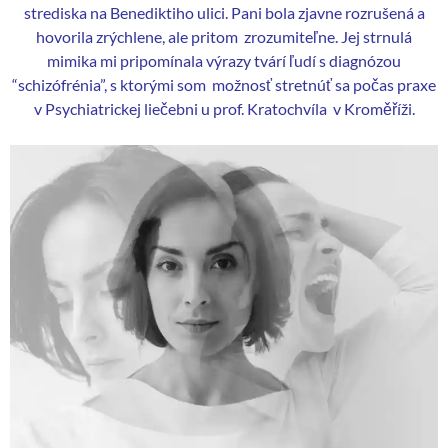
strediska na Benediktiho ulici. Pani bola zjavne rozrušená a
hovorila zrýchlene, ale pritom zrozumiteľne. Jej strnulá
mimika mi pripomínala výrazy tvárí ľudí s diagnózou
“schizófrénia”, s ktorými som možnosť stretnúť sa počas praxe
v Psychiatrickej liečebni u prof. Kratochvíla v Kroměříži.