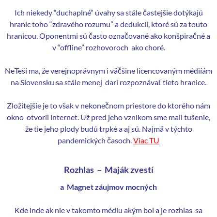
Ich niekedy “duchaplné” úvahy sa stále častejšie dotýkajú
hraníc toho “zdravého rozumu” a dedukcií, ktoré sú za touto
hranicou. Oponentmi sú často označované ako konšpiračné a
v “offline” rozhovoroch ako choré.
NeTeší ma, že verejnoprávnym i väčšine licencovaným médiíám
na Slovensku sa stále menej darí rozpoznávať tieto hranice.
Zložitejšie je to však v nekonečnom priestore do ktorého nám
okno otvoril internet. Už pred jeho vznikom sme mali tušenie,
že tie jeho plody budú trpké a aj sú. Najmä v týchto
pandemických časoch.
Viac TU
Rozhlas – Maják zvestí
a Magnet záujmov mocných
Kde inde ak nie v takomto médiu akým bol a je rozhlas sa