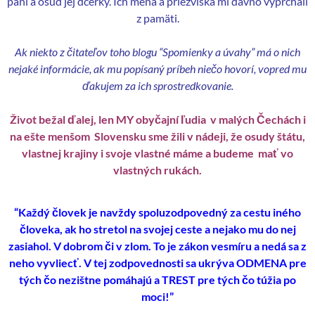
pani a osud jej dcérky. Ich mená a priezviská mi dávno vyprchali
z pamäti.
Ak niekto z čitateľov toho blogu “Spomienky a úvahy” má o nich
nejaké informácie, ak mu popísaný príbeh niečo hovorí, vopred mu
ďakujem za ich sprostredkovanie.
Život bežal ďalej, len MY obyčajní ľudia v malých Čechách i
na ešte menšom Slovensku sme žili v nádeji, že osudy štátu,
vlastnej krajiny i svoje vlastné máme a budeme mať vo
vlastných rukách.
“Každý človek je navždy spoluzodpovedný za cestu iného
človeka, ak ho stretol na svojej ceste a nejako mu do nej
zasiahol. V dobrom či v zlom. To je zákon vesmíru a nedá sa z
neho vyvliecť. V tej zodpovednosti sa ukrýva ODMENA pre
tých čo nezištne pomáhajú a TREST pre tých čo túžia po
moci!”