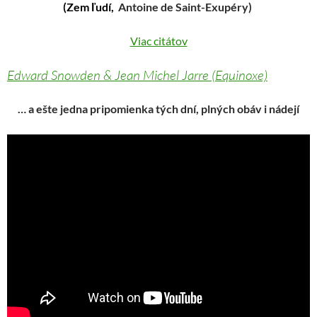
(Zem ľudí,
Antoine de Saint-Exupéry)
Viac citátov
Edward Snowden & Jean Michel Jarre (Equinoxe)
… a ešte jedna pripomienka tých dní, plných obáv i nádejí