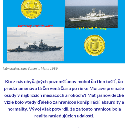
Námorná ochrana Summitu Malta 1989
Kto z nás obyčajných pozemšťanov mohol čo i len tušiť, čo
predznamenáva tá červená čiara po rieke Morave pre naše
osudy v najbližších mesiacoch a rokoch?! Mať jasnovidecké
vízie bolo vtedy ďaleko za hranicou konšpirácií, absurdity a
normality. Vývoj však potvrdil, že za touto hranicou bola
realita nasledujúcich udalostí.