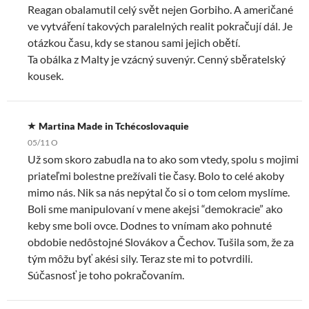
Reagan obalamutil celý svět nejen Gorbiho. A američané
ve vytváření takových paralelných realit pokračují dál. Je
otázkou času, kdy se stanou sami jejich obětí.
Ta obálka z Malty je vzácný suvenýr. Cenný sběratelský
kousek.
Martina Made in Tchécoslovaquie
05/11 O
Už som skoro zabudla na to ako som vtedy, spolu s mojimi
priateľmi bolestne prežívali tie časy. Bolo to celé akoby
mimo nás. Nik sa nás nepýtal čo si o tom celom myslíme.
Boli sme manipulovaní v mene akejsi “demokracie” ako
keby sme boli ovce. Dodnes to vnímam ako pohnuté
obdobie nedôstojné Slovákov a Čechov. Tušila som, že za
tým môžu byť akési sily. Teraz ste mi to potvrdili.
Súčasnosť je toho pokračovaním.