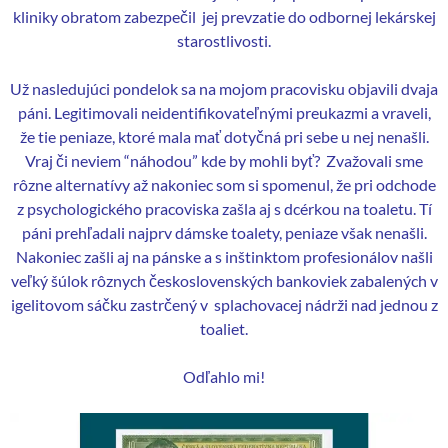
kliniky obratom zabezpečil jej prevzatie do odbornej lekárskej
starostlivosti.
Už nasledujúci pondelok sa na mojom pracovisku objavili dvaja
páni. Legitimovali neidentifikovateľnými preukazmi a vraveli,
že tie peniaze, ktoré mala mať dotyčná pri sebe u nej nenašli.
Vraj či neviem “náhodou” kde by mohli byť? Zvažovali sme
rôzne alternatívy až nakoniec som si spomenul, že pri odchode
z psychologického pracoviska zašla aj s dcérkou na toaletu. Tí
páni prehľadali najprv dámske toalety, peniaze však nenašli.
Nakoniec zašli aj na pánske a s inštinktom profesionálov našli
veľký šúlok rôznych československých bankoviek zabalených v
igelitovom sáčku zastrčený v splachovacej nádrži nad jednou z
toaliet.
Odľahlo mi!