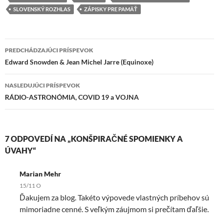
SLOVENSKÝ ROZHLAS
ZÁPISKY PRE PAMÄŤ
Navigácia
PREDCHÁDZAJÚCI PRÍSPEVOK
článkami
Edward Snowden & Jean Michel Jarre (Equinoxe)
NASLEDUJÚCI PRÍSPEVOK
RÁDIO-ASTRONÓMIA, COVID 19 a VOJNA
7 ODPOVEDÍ NA „KONŠPIRAČNÉ SPOMIENKY A
ÚVAHY“
Marian Mehr
15/11 O
Ďakujem za blog. Takéto výpovede vlastných príbehov sú
mimoriadne cenné. S veľkým záujmom si prečítam ďaľšie.