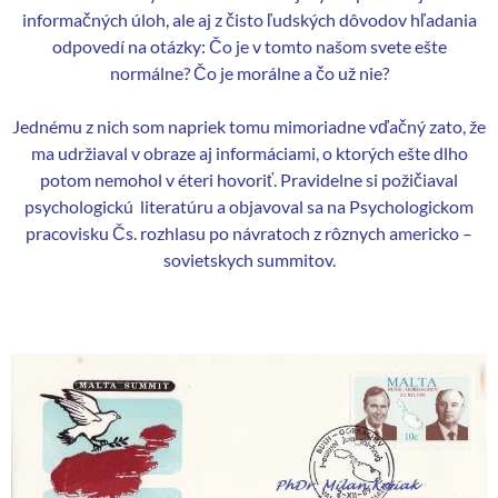
informačných úloh, ale aj z čisto ľudských dôvodov hľadania
odpovedí na otázky: Čo je v tomto našom svete ešte
normálne? Čo je morálne a čo už nie?
Jednému z nich som napriek tomu mimoriadne vďačný zato, že
ma udržiaval v obraze aj informáciami, o ktorých ešte dlho
potom nemohol v éteri hovoriť. Pravidelne si požičiaval
psychologickú literatúru a objavoval sa na Psychologickom
pracovisku Čs. rozhlasu po návratoch z rôznych americko –
sovietskych summitov.