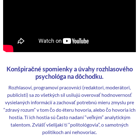
Konšpiračné spomienky a úvahy rozhlasového
psychológa na dôchodku.
Rozhlasoví, programoví pracovníci (redaktori, moderátori,
publicisti) sa zo všetkých síl usilujú overovať hodnovernosť
vysielaných informácií a zachovať potrebnú mieru zmyslu pre
“zdravý rozum” v tom čo do éteru hovoria, alebo čo hovoria ich
hostia. Tí ich hostia sú často nadaní “veľkým” analytickým
talentom. Zvlášť všelijakí tí “politológovia”, o samotných
politikoch ani nehovoriac.