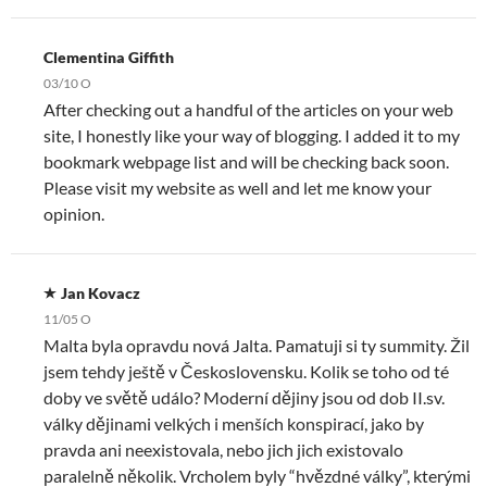
Clementina Giffith
03/10 O
After checking out a handful of the articles on your web
site, I honestly like your way of blogging. I added it to my
bookmark webpage list and will be checking back soon.
Please visit my website as well and let me know your
opinion.
Jan Kovacz
11/05 O
Malta byla opravdu nová Jalta. Pamatuji si ty summity. Žil
jsem tehdy ještě v Československu. Kolik se toho od té
doby ve světě událo? Moderní dějiny jsou od dob II.sv.
války dějinami velkých i menších konspirací, jako by
pravda ani neexistovala, nebo jich jich existovalo
paralelně několik. Vrcholem byly “hvězdné války”, kterými