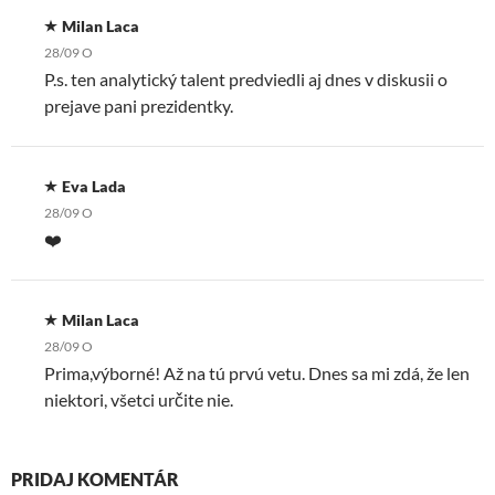
Milan Laca
28/09 O
P.s. ten analytický talent predviedli aj dnes v diskusii o
prejave pani prezidentky.
Eva Lada
28/09 O
❤️
Milan Laca
28/09 O
Prima,výborné! Až na tú prvú vetu. Dnes sa mi zdá, že len
niektori, všetci určite nie.
PRIDAJ KOMENTÁR