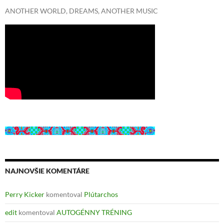
ANOTHER WORLD, DREAMS, ANOTHER MUSIC
NAJNOVŠIE KOMENTÁRE
Perry Kicker
komentoval
Plútarchos
edit
komentoval
AUTOGÉNNY TRÉNING