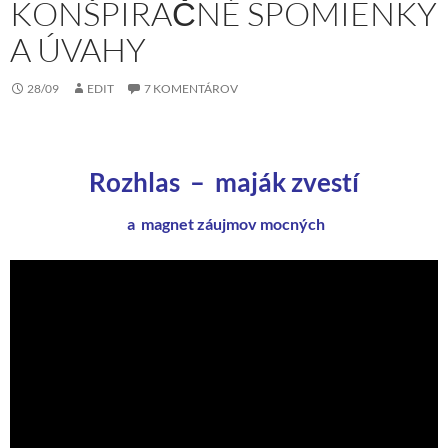
KONŠPIRAČNÉ SPOMIENKY
A ÚVAHY
28/09
EDIT
7 KOMENTÁROV
Rozhlas – maják
zvestí
a magnet záujmov mocných