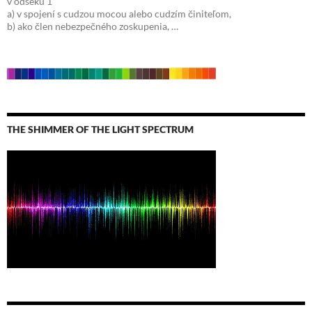
v odseku 1
a) v spojení s cudzou mocou alebo cudzím činiteľom,
b) ako člen nebezpečného zoskupenia, …
THE SHIMMER OF THE LIGHT SPECTRUM