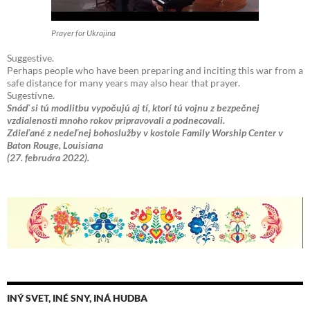
Prayer for Ukrajina
Suggestive.
Perhaps people who have been preparing and inciting this war from a
safe distance for many years may also hear that prayer.
Sugestívne.
Snáď si tú modlitbu vypočujú aj tí, ktorí tú vojnu z bezpečnej
vzdialenosti mnoho rokov pripravovali a podnecovali.
Zdieľané z nedeľnej bohoslužby v kostole Family Worship Center v
Baton Rouge, Louisiana
(27. februára 2022).
INÝ SVET, INÉ SNY, INÁ HUDBA