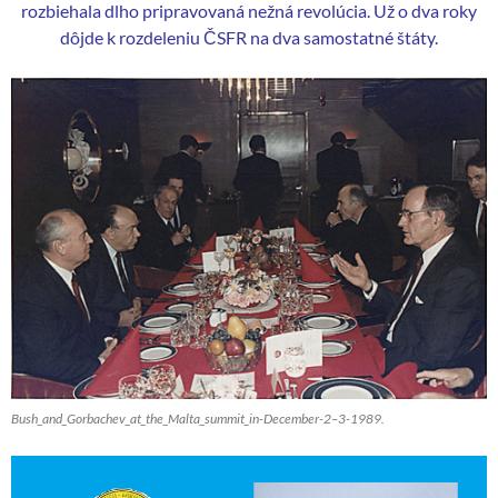
rozbiehala dlho pripravovaná nežná revolúcia. Už o dva roky
dôjde k rozdeleniu ČSFR na dva samostatné štáty.
Bush_and_Gorbachev_at_the_Malta_summit_in-December-2–3-1989.