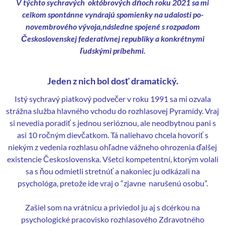
V týchto sychravých októbrových dňoch roku 2021 sa mi
celkom spontánne vynárajú spomienky na udalosti po-
novembrového vývoja,následne spojené s rozpadom
Československej federatívnej republiky a konkrétnymi
ľudskými príbehmi.
Jeden z nich bol dosť dramatický.
Istý sychravý piatkový podvečer v roku 1991 sa mi ozvala
strážna služba hlavného vchodu do rozhlasovej Pyramídy. Vraj
si nevedia poradiť s jednou serióznou, ale neodbytnou pani s
asi 10 ročným dievčatkom. Tá naliehavo chcela hovoriť s
niekým z vedenia rozhlasu ohľadne vážneho ohrozenia ďalšej
existencie Československa. Všetci kompetentní, ktorým volali
sa s ňou odmietli stretnúť a nakoniec ju odkázali na
psychológa, pretože ide vraj o “zjavne narušenú osobu”.
Zašiel som na vrátnicu a priviedol ju aj s dcérkou na
psychologické pracovisko rozhlasového Zdravotného