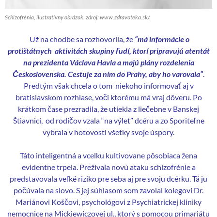
Schizofrénia, ilustratívny obrázok. zdroj: www.zdravoteka.sk/
Už na chodbe sa rozhovorila, že
“má informácie o
protištátnych aktivitách skupiny ľudí, ktorí pripravujú atentát
na prezidenta Václava Havla a majú plány rozdelenia
Československa. Cestuje za ním do Prahy, aby ho varovala”
.
Predtým však chcela o tom niekoho informovať aj v
bratislavskom rozhlase, voči ktorému má vraj dôveru. Po
krátkom čase prezradila, že utiekla z liečebne v Banskej
Štiavnici, od rodičov vzala “na výlet” dcéru a zo Sporiteľne
vybrala v hotovosti všetky svoje úspory.
Táto inteligentná a vcelku kultivovane pôsobiaca žena
evidentne trpela. Prežívala novú ataku schizofrénie a
predstavovala veľké riziko pre seba aj pre svoju dcérku. Tá ju
počúvala na slovo. S jej súhlasom som zavolal kolegovi Dr.
Mariánovi Koščovi, psychológovi z Psychiatrickej kliniky
nemocnice na Mickiewiczovej ul., ktorý s pomocou primariátu