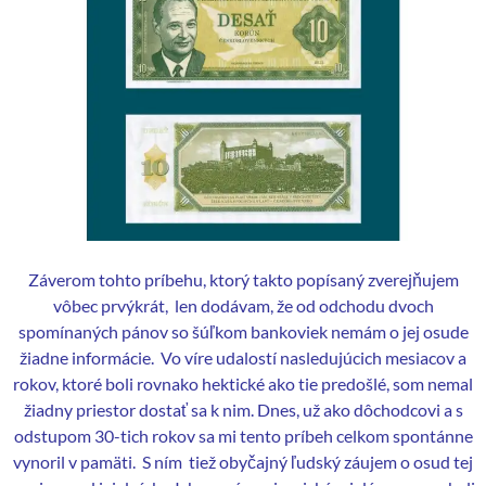
Záverom tohto príbehu, ktorý takto popísaný zverejňujem
vôbec prvýkrát, len dodávam, že od odchodu dvoch
spomínaných pánov so šúľkom bankoviek nemám o jej osude
žiadne informácie. Vo víre udalostí nasledujúcich mesiacov a
rokov, ktoré boli rovnako hektické ako tie predošlé, som nemal
žiadny priestor dostať sa k nim. Dnes, už ako dôchodcovi a s
odstupom 30-tich rokov sa mi tento príbeh celkom spontánne
vynoril v pamäti. S ním tiež obyčajný ľudský záujem o osud tej