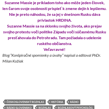
Suzanne Massie je príkladom toho ako môže jeden človek,
len čarom svoje osobnosti prispieť k zmene dejín k lepšiemu.
Nie je preto náhodou, že sa jej v dnešnom Rusku dáva
prívlastok HRDINA.
Suzanne Massie sa na sklonku svojho života, ako prejav
svojho protestu voči politike Západu voči súčasnému Rusku
presťahovala do Petrohradu. Tam požiadala o udelenie
ruského občianstva.
Veľavravné!
Blog “Konšpiračné spomienky a úvahy” napísal a editoval PhDr.
Milan Kožiak
ČESKOSLOVENSKÝ ROZHLAS
HISTÓRIA
RÁDIO
RÁDIO SLOVENSKO
ROZHLAS
ROZHLASOVÝ PSYCHOLÓG