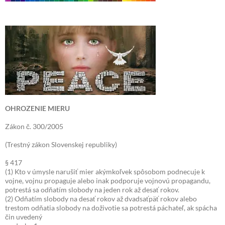
OHROZENIE MIERU
Zákon č. 300/2005
(Trestný zákon Slovenskej republiky)
§ 417
(1) Kto v úmysle narušiť mier akýmkoľvek spôsobom podnecuje k
vojne, vojnu propaguje alebo inak podporuje vojnovú propagandu,
potrestá sa odňatím slobody na jeden rok až desať rokov.
(2) Odňatím slobody na desať rokov až dvadsaťpäť rokov alebo
trestom odňatia slobody na doživotie sa potrestá páchateľ, ak spácha
čin uvedený