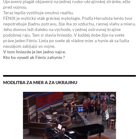
Upravený plagát objavený na jednej rusko-ukrajinskej stránke, ešte
pred vojnou.
Teraz lepšie vystihuje smutnú realitu.
FÉNIX je mýtický vták gréckej mytológie. Podľa Herodota tento tvor
nepotrebuje žiadnu potravu, žije iba zo vzduchu, rannej vlahy a mieru.
Jeho domov leží ďaleko na východe, v jednej ostrovnej krajine
podobnej raju. Tam si stavia hniezdo. V každej dobe žije na svete
práve jeden Fénix. Lieta po svete ak vládne mier a hynie ak sa ľudia
navzájom zabíjajú vo vojne.
V tom hniezde je len jedno vajce.
Kto ho vysedí ak Fénix zahynie ?
MODLITBA ZA MIER A ZA UKRAJINU