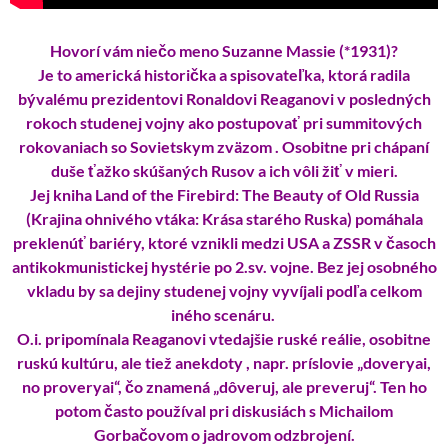
Hovorí vám niečo meno Suzanne Massie (*1931)?
Je to americká historička a spisovateľka, ktorá radila
bývalému prezidentovi Ronaldovi Reaganovi v posledných
rokoch studenej vojny ako postupovať pri summitových
rokovaniach so Sovietskym zväzom . Osobitne pri chápaní
duše ťažko skúšaných Rusov a ich vôli žiť v mieri.
Jej kniha Land of the Firebird: The Beauty of Old Russia
(Krajina ohnivého vtáka: Krása starého Ruska) pomáhala
preklenúť bariéry, ktoré vznikli medzi USA a ZSSR v časoch
antikokmunistickej hystérie po 2.sv. vojne. Bez jej osobného
vkladu by sa dejiny studenej vojny vyvíjali podľa celkom
iného scenáru.
O.i. pripomínala Reaganovi vtedajšie ruské reálie, osobitne
ruskú kultúru, ale tiež anekdoty , napr. príslovie „doveryai,
no proveryai“, čo znamená „dôveruj, ale preveruj“. Ten ho
potom často používal pri diskusiách s Michailom
Gorbačovom o jadrovom odzbrojení.