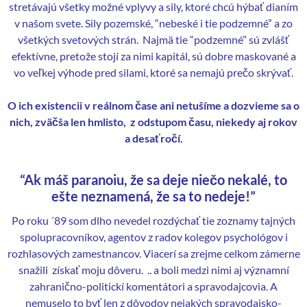
stretávajú všetky možné vplyvy a sily, ktoré chcú hýbať dianím
v našom svete. Sily pozemské, “nebeské i tie podzemné” a zo
všetkých svetových strán. Najmä tie “podzemné” sú zvlášť
efektívne, pretože stojí za nimi kapitál, sú dobre maskované a
vo veľkej výhode pred silami, ktoré sa nemajú prečo skrývať.
O ich existencii v reálnom čase ani netušíme a dozvieme sa o
nich, zväčša len hmlisto, z odstupom času, niekedy aj rokov
a desaťročí.
“Ak máš paranoiu, že sa deje niečo nekalé, to
ešte neznamená, že sa to nedeje!”
Po roku ´89 som dlho nevedel rozdýchať tie zoznamy tajných
spolupracovníkov, agentov z radov kolegov psychológov i
rozhlasových zamestnancov. Viacerí sa zrejme celkom zámerne
snažili získať moju dôveru. .. a boli medzi nimi aj významní
zahranično-politickí komentátori a spravodajcovia. A
nemuselo to byť len z dôvodov nejakých spravodajsko-