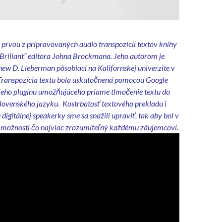
 prvou z pripravovaných audio transpozícií textov knihy
s Briliant” editora Johna Brockmana. Jeho autorom je
ew D. Lieberman pôsobiaci na Kalifornskej univerzite v
Transpozícia textu bola uskutočnená pomocou Google
 jeho pluginu umožňujúceho priame tlmočenie textu do
lovenského jazyku. Kostrbatosť textového prekladu i
digitálnej speakerky sme sa snažili upraviť, tak aby bol v
 možností čo najviac zrozumiteľný každému záujemcovi.