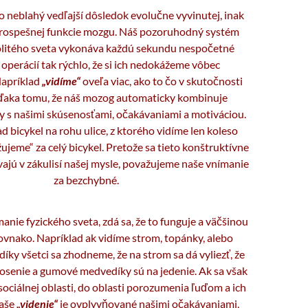
o neblahý vedľajší dôsledok evolučne vyvinutej, inak
prospešnej funkcie mozgu. Náš pozoruhodný systém
litého sveta vykonáva každú sekundu nespočetné
perácií tak rýchlo, že si ich nedokážeme vôbec
apríklad
„vidíme“
oveľa viac, ako to čo v skutočnosti
vďaka tomu, že náš mozog automaticky kombinuje
 s našimi skúsenosťami, očakávaniami a motiváciou.
d bicykel na rohu ulice, z ktorého vidíme len koleso
jeme“ za celý bicykel. Pretože sa tieto konštruktívne
ajú v zákulisí našej mysle, považujeme naše vnímanie
za bezchybné.
manie fyzického sveta, zdá sa, že to funguje a väčšinou
rovnako. Napríklad ak vidíme strom, topánky, alebo
y všetci sa zhodneme, že na strom sa dá vyliezť, že
osenie a gumové medvedíky sú na jedenie. Ak sa však
ociálnej oblasti, do oblasti porozumenia ľuďom a ich
naše
„videnie“
je ovplyvňované našimi očakávaniami,