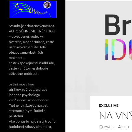
Stránka je primárne venovaná
AUTOGÉNNEMU TRÉNINGU
– osvedčenej, vedecky
overenej a odporúčanej ceste
uzdravovanie duše i tela,
objavovania vlastných
možností,
ceste k spokojnosti, nadhľadu,
ceste k vnútornej slobode
a životnej múdrosti.
Je tiež mozaikou
útržkov zo života a práce
jedného psychológa,
v súčasnosti už dôchodcu.
EXCLUSIVE
Tiež jeho názorov na svet,
stretnutí s inými ľuďmi a
NAIVN
priateľmi.
Ako bonus tu nájdete aj trochu
hudobnej zábavy a humoru.
25/03
EDIT