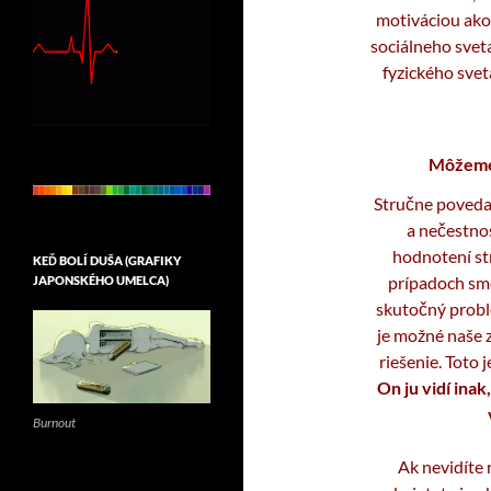
motiváciou ako
sociálneho svet
fyzického svet
Môžeme 
Stručne poveda
a nečestnos
hodnotení s
KEĎ BOLÍ DUŠA (GRAFIKY
prípadoch sme 
JAPONSKÉHO UMELCA)
skutočný problé
je možné naše 
riešenie. Toto 
On ju vidí inak
Burnout
Ak nevidíte re