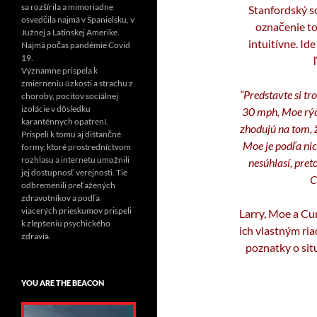
sa rozšírila a mimoriadne
Stanfordský s
osvedčila najmä v Španielsku, v
označenie to
Južnej a Latinskej Amerike.
intuitívne. Id
Najmä počas pandémie Covid
19.
Významne prispela k
zmierneniu úzkosti a strachu z
“Predstavte si t
choroby, pocitov sociálnej
izolácie v dôsledku
30 mph, Moe rýc
karanténnych opatrení.
zhodujú na tom, 
Prispeli k tomu aj dištančné
Moe je podľa nic
formy, ktoré prostredníctvom
rozhlasu a internetu umožnili
nesúhlasí, preto
jej dostupnosť verejnosti. Tie
C
odbremenili preťažených
zdravotníkov a podľa
viacerých prieskumov prispeli
Larry, Moe a Cur
k zlepšeniu psychického
ich vlastným ri
zdravia.
poznatky o sit
YOU ARE THE BEACON