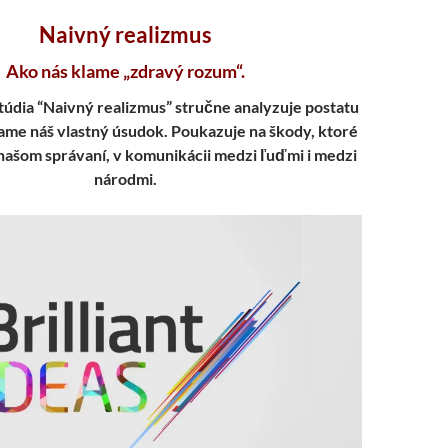
Naivný realizmus
Ako nás klame „zdravý rozum“.
údia “Naivný realizmus” stručne analyzuje postatu
lame náš vlastný úsudok. Poukazuje na škody, ktoré
našom správaní, v komunikácii medzi ľuďmi i medzi
národmi.