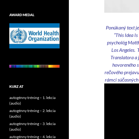
AWARD MEDAL
Ponúkaný text je
“This Idea I
psychológ Matth
Los Angeles. 
Translatora a
hovoreného s
rečového prejavu 
rámci súčasných
KURZ AT
autogénny tréning – 1. lekcia
(audio)
autogénny tréning – 2. lekcia
(audio)
autogénny tréning – 3. lekcia
(audio)
autogénny tréning – 4. lekcia