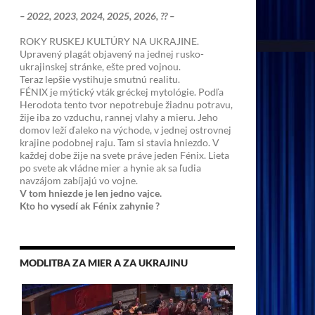
– 2022, 2023, 2024, 2025, 2026, ?? –
ROKY RUSKEJ KULTÚRY NA UKRAJINE.
Upravený plagát objavený na jednej rusko-
ukrajinskej stránke, ešte pred vojnou.
Teraz lepšie vystihuje smutnú realitu.
FÉNIX je mýtický vták gréckej mytológie. Podľa
Herodota tento tvor nepotrebuje žiadnu potravu,
žije iba zo vzduchu, rannej vlahy a mieru. Jeho
domov leží ďaleko na východe, v jednej ostrovnej
krajine podobnej raju. Tam si stavia hniezdo. V
každej dobe žije na svete práve jeden Fénix. Lieta
po svete ak vládne mier a hynie ak sa ľudia
navzájom zabíjajú vo vojne.
V tom hniezde je len jedno vajce.
Kto ho vysedí ak Fénix zahynie ?
MODLITBA ZA MIER A ZA UKRAJINU