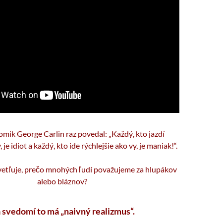
mik George Carlin raz povedal: „Každý, kto jazdí
je idiot a každý, kto ide rýchlejšie ako vy, je maniak!“.
vetľuje, prečo mnohých ľudí považujeme za hlupákov
alebo bláznov?
 svedomí to má „naivný realizmus“.