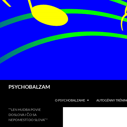
Preskočiť
na
obsah
Hľadať
PSYCHOBALZAM
O PSYCHOBALZAME
AUTOGÉNNY TRÉNIN
“*LEN HUDBA POVIE
DOSLOVA I ČO SA
NEPOMESTÍ DO SLOVA” *