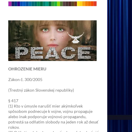
OHROZENIE MIERU
Zákon č. 300/2005
(Trestný zákon Slovenskej republiky)
§ 417
(1) Kto v úmysle narušiť mier akýmkoľvek
spôsobom podnecuje k vojne, vojnu propaguje
alebo inak podporuje vojnovú propagandu,
potrestá sa odňatím slobody na jeden rok až desať
rokov.