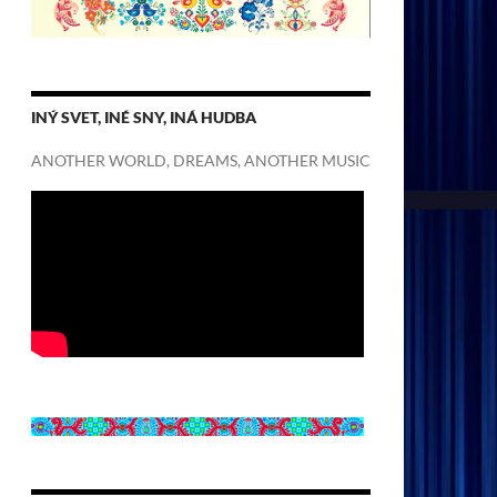
INÝ SVET, INÉ SNY, INÁ HUDBA
ANOTHER WORLD, DREAMS, ANOTHER MUSIC