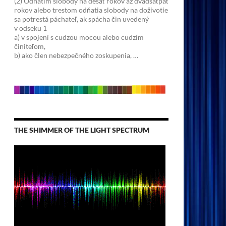
(2) Odňatím slobody na desať rokov až dvadsaťpäť
rokov alebo trestom odňatia slobody na doživotie
sa potrestá páchateľ, ak spácha čin uvedený
v odseku 1
a) v spojení s cudzou mocou alebo cudzím
činiteľom,
b) ako člen nebezpečného zoskupenia, …
THE SHIMMER OF THE LIGHT SPECTRUM