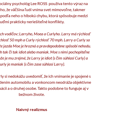
ociálny psychológ Lee ROSS používa tento výraz na
ho, že väčšina ľudí vníma svet mimovoľne, takmer
e podľa neho o hlbokú chybu, ktorá spôsobuje medzi
ľuďmi prakticky neriešiteľné konflikty.
roch vodičov; Larryho, Moea a Curlyho. Larry má rýchlosť
hlosť 50 mph a Curly rýchlosť 70 mph. Larry a Curly sa
že jazda Moe je hrozná a pravdepodobne spôsobí nehodu.
h tak či tak idiot alebo maniak. Moe s nimi pochopiteľne
že je mu zrejmé, že Larry je idiot (s čím súhlasí Curly) a
urly je maniak (s čím zase súhlasí Larry).
ly si nedokážu uvedomiť, že ich vnímanie je spojené s
adením automobilu a vonkoncom neodráža objektívne
uácii a o druhej osobe. Takto podobne to funguje aj v
bežnom živote.
Naivný realizmus