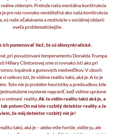
 reálne videným. Pretože naša mentálna konštrukcia
a je pre nás rovnako neviditeľná ako naša konštrukcia
a, sú naše očakávania a motivácie v sociálnej oblasti
oveľa problematickejšie.
ich pomenovať tiež, že sú idiosynkratické.
né, pri posudzovaní temperamentu Donalda Trumpa
ti Hillary Clintonovej sme si rovnako istí ako pri
tromov, topánok a gumových medveďíkov. V oboch
si celkom istí, že vidíme realitu takú, aká je. A to je
m. Toto nie je problém heuristiky a predsudkov, kde
zjednodušené myslenie napraviť, keď vidíme správne
je o vnímaní reality.
Ak Ja vidím realitu takú aká je, a
, tak potom On má iste rozbitý detektor reality a Ja
viem, že môj detektor rozbitý nie je!
alitu takú, aká je – alebo ešte horšie, vidíte ju, ale