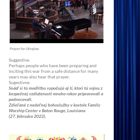
Prayer for Ukrajina
Suggestive.
Perhaps people who have been preparing and
inciting this war from a safe distance for many
years may also hear that prayer.
Sugestívne.
Snáď si tú modlitbu vypočujú aj tí, ktorí tú vojnu z
bezpečnej vzdialenosti mnoho rokov pripravovali a
podnecovali.
Zdieľané z nedeľnej bohoslužby v kostole Family
Worship Center v Baton Rouge, Louisiana
(27. februára 2022).