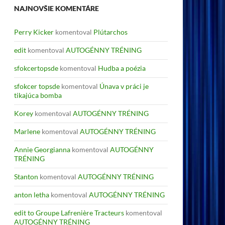
NAJNOVŠIE KOMENTÁRE
Perry Kicker
komentoval
Plútarchos
edit
komentoval
AUTOGÉNNY TRÉNING
sfokcertopsde
komentoval
Hudba a poézia
sfokcer topsde
komentoval
Únava v práci je
tikajúca bomba
Korey
komentoval
AUTOGÉNNY TRÉNING
Marlene
komentoval
AUTOGÉNNY TRÉNING
Annie Georgianna
komentoval
AUTOGÉNNY
TRÉNING
Stanton
komentoval
AUTOGÉNNY TRÉNING
anton letha
komentoval
AUTOGÉNNY TRÉNING
edit to Groupe Lafrenière Tracteurs
komentoval
AUTOGÉNNY TRÉNING