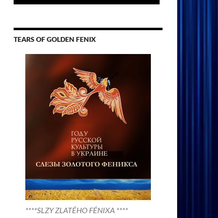
TEARS OF GOLDEN FENIX
****SLZY ZLATÉHO FÉNIXA ****