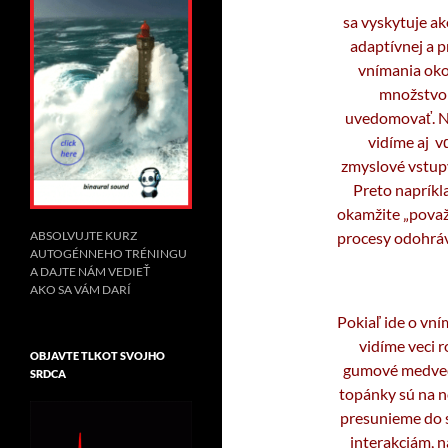
sa vyskytuje ak
adaptívnej a 
vnímania oko
množstvo o
uvedomovať. N
vidíme aj 
zmyslové vstupy
Preto napríkla
okamžite „považu
procesy odohráv
ABSOLVUJTE KURZ
AUTOGÉNNEHO TRÉNINGU
A DAJTE NÁM VEDIEŤ
AKO SA VÁM DARÍ
Pokiaľ ide o vní
vidíme veci 
OBJAVTE TLKOT SVOJHO
gumové medvedík
SRDCA
topánky sú na n
presunieme do s
interakciám, 