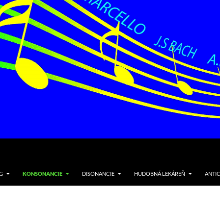
G
KONSONANCIE
DISONANCIE
HUDOBNÁ LEKÁREŇ
ANTI