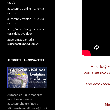
(audio)
autogénny tréning – 5. lekcia
(audio)
autogénny tréning – 6. lekcia
(audio)
autogénny tréning – 7. lekcia
(praktické využitie)
Záverom zopár rád a
skúseností s nácvikom AT
AUTOGENIKA – NOVÁ CESTA
Americký ko
pomalšie ako vy, 
Jeho výrok vys
Autogenica 3.0. je moderná
modifikácia klasického
autogénneho tréningu a
Na
všímavosti (mindfulness), ktorá