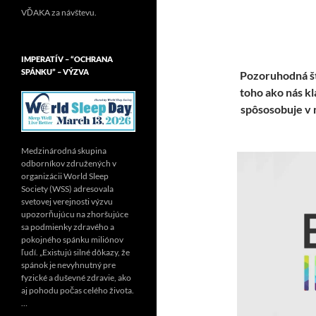
VĎAKA za návštevu.
IMPERATÍV – “OCHRANA
SPÁNKU” – VÝZVA
Pozoruhodná št
toho ako nás k
spôsosobuje v 
Medzinárodná skupina
odborníkov združených v
organizácii World Sleep
Society (WSS) adresovala
svetovej verejnosti výzvu
upozorňujúcu na zhoršujúce
sa podmienky zdravého a
pokojného spánku miliónov
ľudí. „Existujú silné dôkazy, že
spánok je nevyhnutný pre
fyzické a duševné zdravie, ako
aj pohodu počas celého života.
…