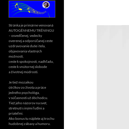
Stránka je primárne venovaná
AUTOGÉNNEMU TRÉNINGU
– osvedčenej, vedecky
overenej a odporúčanej ceste
uzdravovanie duše i tela,
objavovania vlastných
možností,
ceste k spokojnosti, nadhľadu,
ceste k vnútornej slobode
a životnej múdrosti.
Je tiež mozaikou
útržkov zo života a práce
jedného psychológa,
v súčasnosti už dôchodcu.
Tiež jeho názorov na svet,
stretnutí s inými ľuďmi a
priateľmi.
Ako bonus tu nájdete aj trochu
hudobnej zábavy a humoru.