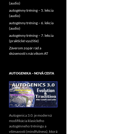
(audio)
autogénny tréning – 5. lekcia
(audio)
autogénny tréning – 6. lekcia
(audio)
autogénny tréning – 7. lekcia
(praktické využitie)
Záverom zopár rád a
skúseností s nácvikom AT
AUTOGENIKA – NOVÁ CESTA
Autogenica 3.0. je moderná
modifikácia klasického
autogénneho tréningu a
všímavosti (mindfulness), ktorá