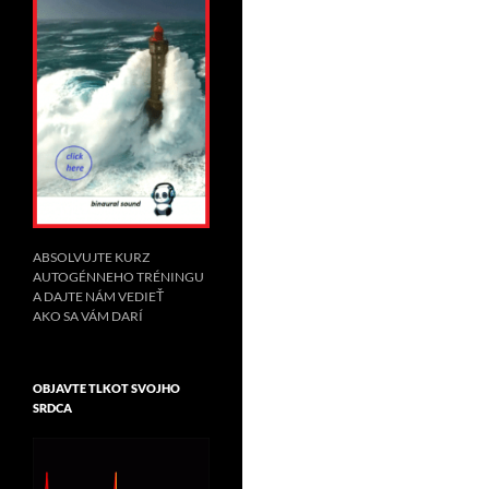
ABSOLVUJTE KURZ
AUTOGÉNNEHO TRÉNINGU
A DAJTE NÁM VEDIEŤ
AKO SA VÁM DARÍ
OBJAVTE TLKOT SVOJHO
SRDCA