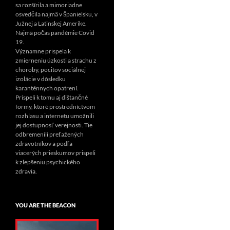
sa rozšírila a mimoriadne
osvedčila najmä v Španielsku, v
Južnej a Latinskej Amerike.
Najmä počas pandémie Covid
19.
Významne prispela k
zmierneniu úzkosti a strachu z
choroby, pocitov sociálnej
izolácie v dôsledku
karanténnych opatrení.
Prispeli k tomu aj dištančné
formy, ktoré prostredníctvom
rozhlasu a internetu umožnili
jej dostupnosť verejnosti. Tie
odbremenili preťažených
zdravotníkov a podľa
viacerých prieskumov prispeli
k zlepšeniu psychického
zdravia.
YOU ARE THE BEACON