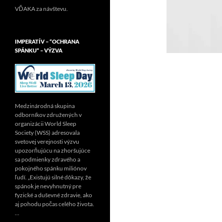
VĎAKA za návštevu.
IMPERATÍV – “OCHRANA
SPÁNKU” – VÝZVA
Medzinárodná skupina
odborníkov združených v
organizácii World Sleep
Society (WSS) adresovala
svetovej verejnosti výzvu
upozorňujúcu na zhoršujúce
sa podmienky zdravého a
pokojného spánku miliónov
ľudí. „Existujú silné dôkazy, že
spánok je nevyhnutný pre
fyzické a duševné zdravie, ako
aj pohodu počas celého života.
…