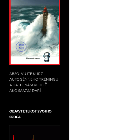
ABSOLVUJTE KURZ
AUTOGÉNNEHO TRÉNINGU
A DAJTE NÁM VEDIEŤ
AKO SA VÁM DARÍ
OBJAVTE TLKOT SVOJHO
SRDCA