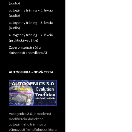
(audio)
autogénny tréning – 5. lekcia
(audio)
autogénny tréning – 6. lekcia
(audio)
autogénny tréning – 7. lekcia
(praktické využitie)
Záverom zopár rád a
skúseností s nácvikom AT
AUTOGENIKA – NOVÁ CESTA
Autogenica 3.0. je moderná
modifikácia klasického
autogénneho tréningu a
všímavosti (mindfulness), ktorá