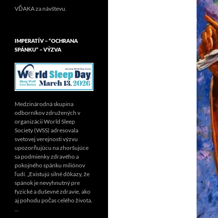
VĎAKA za návštevu.
IMPERATÍV – “OCHRANA
SPÁNKU” – VÝZVA
Medzinárodná skupina
odborníkov združených v
organizácii World Sleep
Society (WSS) adresovala
svetovej verejnosti výzvu
upozorňujúcu na zhoršujúce
sa podmienky zdravého a
pokojného spánku miliónov
ľudí. „Existujú silné dôkazy, že
spánok je nevyhnutný pre
fyzické a duševné zdravie, ako
aj pohodu počas celého života.
…