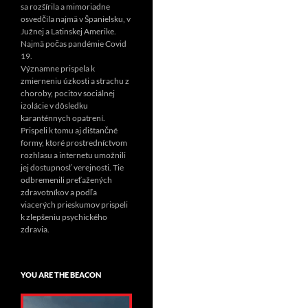
sa rozšírila a mimoriadne
osvedčila najmä v Španielsku, v
Južnej a Latinskej Amerike.
Najmä počas pandémie Covid
19.
Významne prispela k
zmierneniu úzkosti a strachu z
choroby, pocitov sociálnej
izolácie v dôsledku
karanténnych opatrení.
Prispeli k tomu aj dištančné
formy, ktoré prostredníctvom
rozhlasu a internetu umožnili
jej dostupnosť verejnosti. Tie
odbremenili preťažených
zdravotníkov a podľa
viacerých prieskumov prispeli
k zlepšeniu psychického
zdravia.
YOU ARE THE BEACON