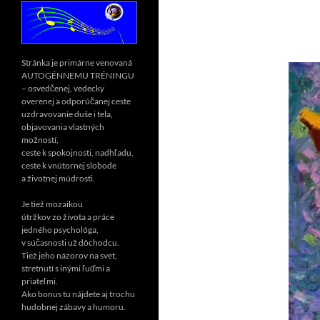
Stránka je primárne venovaná
AUTOGÉNNEMU TRÉNINGU
– osvedčenej, vedecky
overenej a odporúčanej ceste
uzdravovanie duše i tela,
objavovania vlastných
možností,
ceste k spokojnosti, nadhľadu,
ceste k vnútornej slobode
a životnej múdrosti.
Je tiež mozaikou
útržkov zo života a práce
jedného psychológa,
v súčasnosti už dôchodcu.
Tiež jeho názorov na svet,
stretnutí s inými ľuďmi a
priateľmi.
Ako bonus tu nájdete aj trochu
hudobnej zábavy a humoru.