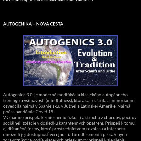
AUTOGENIKA – NOVÁ CESTA
Autogenica 3.0. je moderná modifikácia klasického autogénneho
tréningu a všímavosti (mindfulness), ktorá sa rozšírila a mimoriadne
osvedčila najmä v Španielsku, v Južnej a Latinskej Amerike. Najmä
počas pandémie Covid 19.
Významne prispela k zmierneniu úzkosti a strachu z choroby, pocitov
sociálnej izolácie v dôsledku karanténnych opatrení. Prispeli k tomu
aj dištančné formy, ktoré prostredníctvom rozhlasu a internetu
umožnili jej dostupnosť verejnosti. Tie odbremenili preťažených
zdravotníkov a podľa viacerých prieskumov prispeli k zlepšeniu