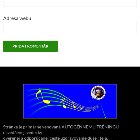
Adresa webu
Stránka je primárne venovaná AUTOGÉNNEMU TRÉNINGU –
osvedčenej, vedecky
overenej a odporúčanej ceste uzdravovanie duše i tela,