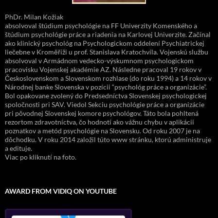
PhDr. Milan Kožiak
absolvoval štúdium psychológie na FF Univerzity Komenského a
štúdium psychológie práce a riadenia na Karlovej Univerzite. Začínal
ako klinický psychológ na Psychologickom oddelení Psychiatrickej
liečebne v Kroměříži u prof. Stanislava Kratochvíla. Vojenskú službu
absolvoval v Armádnom vedecko-výskumnom psychologickom
pracovisku Vojenskej akadémie AZ. Následne pracoval 19 rokov v
Československom a Slovenskom rozhlase (do roku 1994) a 14 rokov v
Národnej banke Slovenska v pozícii “psychológ práce a organizácie”.
Bol opakovane zvolený do Predsedníctva Slovenskej psychologickej
spoločnosti pri SAV. Viedol Sekciu psychológie práce a organizácie
pri pôvodnej Slovenskej komore psychológov. Táto bola pohltená
rezortom zdravotníctva, čo hodnotí ako vážnu chybu v aplikácii
poznatkov a metód psychológie na Slovensku. Od roku 2007 je na
dôchodku. V roku 2014 založil túto www stránku, ktorú administruje
a edituje.
Viac po kliknutí na foto.
AWARD FROM VIDIQ ON YOUTUBE