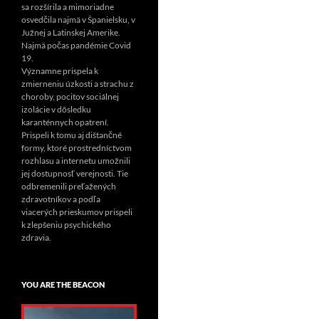
sa rozšírila a mimoriadne
osvedčila najmä v Španielsku, v
Južnej a Latinskej Amerike.
Najmä počas pandémie Covid
19.
Významne prispela k
zmierneniu úzkosti a strachu z
choroby, pocitov sociálnej
izolácie v dôsledku
karanténnych opatrení.
Prispeli k tomu aj dištančné
formy, ktoré prostredníctvom
rozhlasu a internetu umožnili
jej dostupnosť verejnosti. Tie
odbremenili preťažených
zdravotníkov a podľa
viacerých prieskumov prispeli
k zlepšeniu psychického
zdravia.
YOU ARE THE BEACON