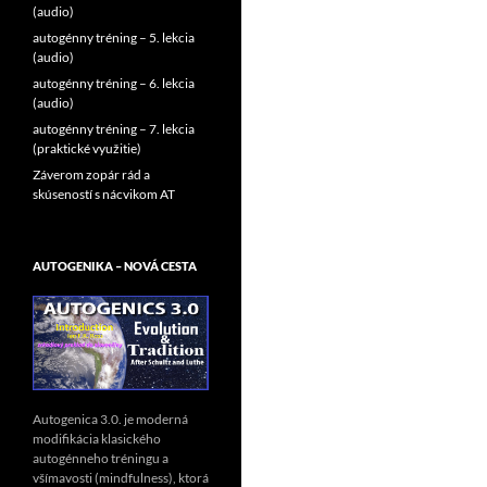
(audio)
autogénny tréning – 5. lekcia
(audio)
autogénny tréning – 6. lekcia
(audio)
autogénny tréning – 7. lekcia
(praktické využitie)
Záverom zopár rád a
skúseností s nácvikom AT
AUTOGENIKA – NOVÁ CESTA
Autogenica 3.0. je moderná
modifikácia klasického
autogénneho tréningu a
všímavosti (mindfulness), ktorá