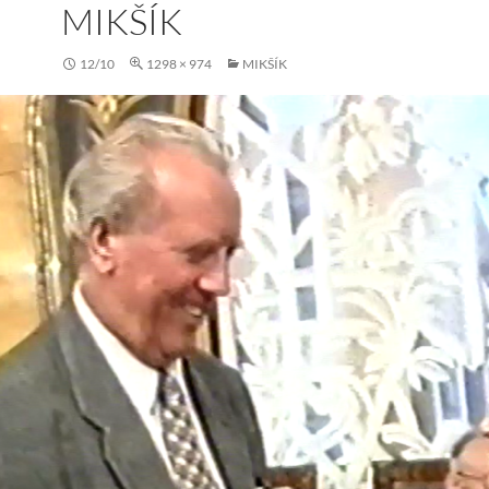
MIKŠÍK
12/10
1298 × 974
MIKŠÍK