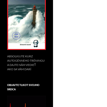
ABSOLVUJTE KURZ
AUTOGÉNNEHO TRÉNINGU
A DAJTE NÁM VEDIEŤ
AKO SA VÁM DARÍ
OBJAVTE TLKOT SVOJHO
SRDCA