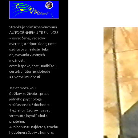
Stránka je primárne venovaná
AUTOGÉNNEMU TRÉNINGU
– osvedčenej, vedecky
overenej a odporúčanej ceste
uzdravovanie duše i tela,
objavovania vlastných
možností,
ceste k spokojnosti, nadhľadu,
ceste k vnútornej slobode
a životnej múdrosti.
Je tiež mozaikou
útržkov zo života a práce
jedného psychológa,
v súčasnosti už dôchodcu.
Tiež jeho názorov na svet,
stretnutí s inými ľuďmi a
priateľmi.
Ako bonus tu nájdete aj trochu
hudobnej zábavy a humoru.