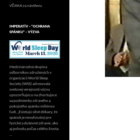
VĎAKA za návštevu.
IMPERATÍV – “OCHRANA
SPÁNKU” – VÝZVA
Medzinárodná skupina
odborníkov združených v
organizácii World Sleep
Society (WSS) adresovala
svetovej verejnosti výzvu
upozorňujúcu na zhoršujúce
sa podmienky zdravého a
pokojného spánku miliónov
ľudí. „Existujú silné dôkazy, že
spánok je nevyhnutný pre
fyzické a duševné zdravie, ako
aj pohodu počas celého života.
…