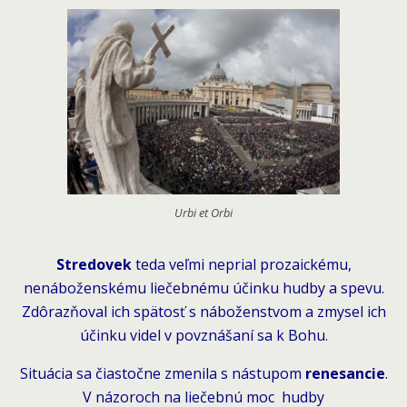
Urbi et Orbi
Stredovek
teda veľmi neprial prozaickému,
nenáboženskému liečebnému účinku hudby a spevu.
Zdôrazňoval ich spätosť s náboženstvom a zmysel ich
účinku videl v povznášaní sa k Bohu.
Situácia sa čiastočne zmenila s nástupom
renesancie
.
V názoroch na liečebnú moc hudby