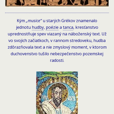
Kým
„musice“
u starých Grékov znamenalo
jednotu
hudby
,
poézie
a
tanca
, kresťanstvo
uprednostňuje spev viazaný na náboženský text. Už
vo svojich začiatkoch, v rannom stredoveku, hudba
zdôrazňovala text a nie zmyslový moment, v ktorom
duchovenstvo tušilo nebezpečenstvo pozemskej
radosti.