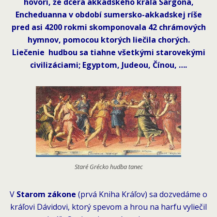
hovorí, že dcéra akkadského kráľa Sargona,
Encheduanna v období sumersko-akkadskej ríše
pred asi 4200 rokmi skomponovala 42 chrámových
hymnov, pomocou ktorých liečila chorých.
Liečenie hudbou sa tiahne všetkými starovekými
civilizáciami; Egyptom, Judeou, Čínou, ….
Staré Grécko hudba tanec
V
Starom zákone
(prvá Kniha Kráľov) sa dozvedáme o
kráľovi Dávidovi, ktorý spevom a hrou na harfu vyliečil