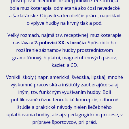
postupov v medicíne druhej polovice 19. storočia
bola muzikoterapia odmietaná ako čosi nevedecké
a šarlatánske. Objavili sa len dielčie práce, napríklad
o vplyve hudby na krvný tlak a pod.
Veľký rozmach, najmä tzv. receptívnej muzikoterapie
nastáva v
2. polovici XX. storočia
. Spôsobilo ho
rozšírenie záznamov hudby prostredníctvom
gramofónových platní, magnetofónových pásov,
kaziet a CD.
Vznikli školy ( napr. americká, švédska, lipská), mnohé
výskumné pracoviská a inštitúty zaoberajúce sa aj
iným, tzv. funkčným využívaním hudby. Boli
publikované rôzne teoretické koncepcie, odborné
štúdie a praktické návody nielen liečebného
uplatňovania hudby, ale aj v pedagogickom procese, v
príprave športovcov, pri práci.