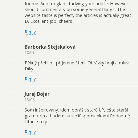
for me. And i’m glad studying your article. However
should commentary on some general things, The
website taste is perfect, the articles is actually great :
D. Excellent job, cheers
Reply
Barborka Stejskalová
10/01
Pěkný přehled, příjemné čtení. Obrázky hrají a mluví.
Díky.
Reply
Juraj Bojar
13/08
Som inšpirovaný. Idem oprášiť staré LP, ešte starší
gramofón a budem sa liečiť spomienkami Podnetné
čítanie to je.
Reply