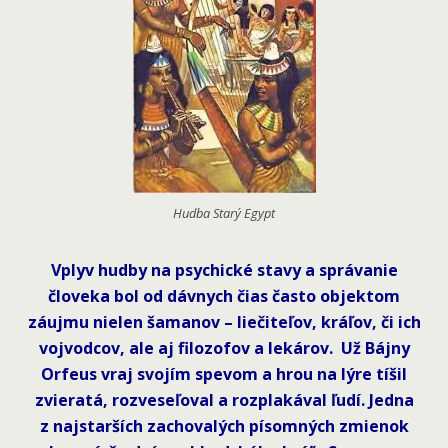
Hudba Starý Egypt
Vplyv hudby na psychické stavy a správanie
človeka bol od dávnych čias často objektom
záujmu nielen šamanov – liečiteľov, kráľov, či ich
vojvodcov, ale aj filozofov a lekárov. Už Bájny
Orfeus vraj svojím spevom a hrou na lýre tíšil
zvieratá, rozveseľoval a rozplakával ľudí. Jedna
z najstarších zachovalých písomných zmienok