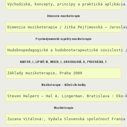
Východiská, koncepty, princípy a praktická aplikácia
Dimenzie muzikoterapie
Dimenzie muzikoterapie / Jitka Pejřimovská – Jarosla
Psychodynamické aspekty muzikoterapie
Hudobnopedagogické a hudobnoterapeutické súvislosti 
KANTOR, J., LIPSKÝ, M., WEBER, J., GROCHALOVÁ, K., PROCHÁZKA, T.
Základy muzikoterapie, Praha 2009
Muzikoterapie – léčivá síla hudby
Steven Halpern – Hal A. Lingerman. Bratislava : Eko-
Muzikoterapia
Zuzana Vitálová:, Vydala Slovenská spoločnosť Franza