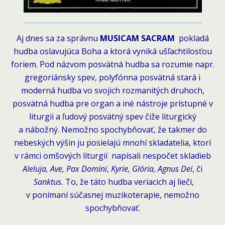
Aj dnes sa za správnu
MUSICAM SACRAM
pokladá
hudba oslavujúca Boha a ktorá vyniká ušľachtilosťou
foriem. Pod názvom posvätná hudba sa rozumie napr.
gregoriánsky spev, polyfónna posvätná stará i
moderná hudba vo svojich rozmanitých druhoch,
posvätná hudba pre organ a iné nástroje prístupné v
liturgii a ľudový posvätný spev čiže liturgický
a nábožný. Nemožno spochybňovať, že takmer do
nebeských výšin ju posielajú mnohí skladatelia, ktorí
v rámci omšových liturgií napísali nespočet skladieb
Aleluja, Ave, Pax Domini
,
Kyrie, Glória, Agnus Dei
, či
Sanktus.
To, že táto hudba veriacich aj lieči,
v ponímaní súčasnej muzikoterapie, nemožno
spochybňovať.