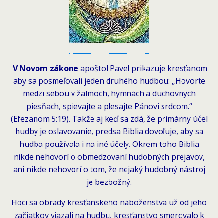
V Novom zákone
apoštol Pavel prikazuje kresťanom
aby sa posmeľovali jeden druhého hudbou: „Hovorte
medzi sebou v žalmoch, hymnách a duchovných
piesňach, spievajte a plesajte Pánovi srdcom.“
(Efezanom 5:19). Takže aj keď sa zdá, že primárny účel
hudby je oslavovanie, predsa Biblia dovoľuje, aby sa
hudba používala i na iné účely. Okrem toho Biblia
nikde nehovorí o obmedzovaní hudobných prejavov,
ani nikde nehovorí o tom, že nejaký hudobný nástroj
je bezbožný.
Hoci sa obrady kresťanského náboženstva už od jeho
začiatkov viazali na hudbu, kresťanstvo smerovalo k