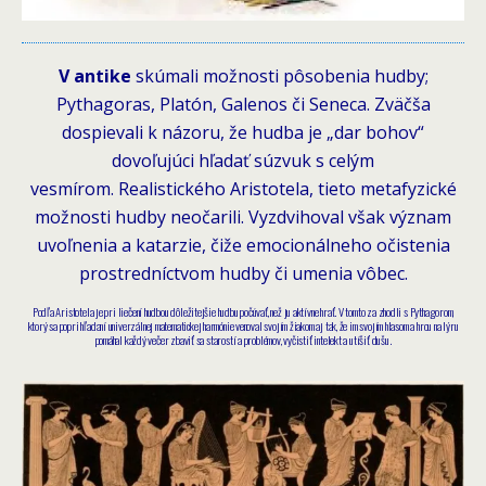
V antike
skúmali možnosti pôsobenia hudby;
Pythagoras, Platón, Galenos či Seneca. Zväčša
dospievali k názoru, že hudba je „dar bohov“
dovoľujúci hľadať súzvuk s celým
vesmírom. Realistického Aristotela, tieto metafyzické
možnosti hudby neočarili. Vyzdvihoval však význam
uvoľnenia a katarzie, čiže emocionálneho očistenia
prostredníctvom hudby či umenia vôbec.
Podľa Aristotela je pri liečení hudbou dôležitejšie hudbu počúvať, než ju aktívne hrať. V tomto za zhodli s Pythagorom,
ktorý sa popri hľadaní univerzálnej matematickej harmónie venoval svojím žiakom aj tak, že im svojím hlasom a hrou na lýru
pomáhal každý večer zbaviť sa starostí a problémov, vyčistiť intelekt a utíšiť dušu.