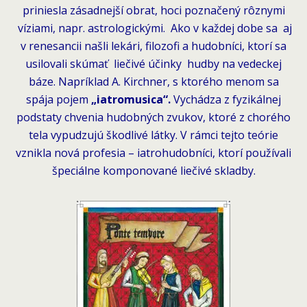
priniesla zásadnejší obrat, hoci poznačený rôznymi
víziami, napr. astrologickými. Ako v každej dobe sa aj
v renesancii našli lekári, filozofi a hudobníci, ktorí sa
usilovali skúmať liečivé účinky hudby na vedeckej
báze. Napríklad A. Kirchner, s ktorého menom sa
spája pojem
„iatromusica“.
Vychádza z fyzikálnej
podstaty chvenia hudobných zvukov, ktoré z chorého
tela vypudzujú škodlivé látky. V rámci tejto teórie
vznikla nová profesia – iatrohudobníci, ktorí používali
špeciálne komponované liečivé skladby.