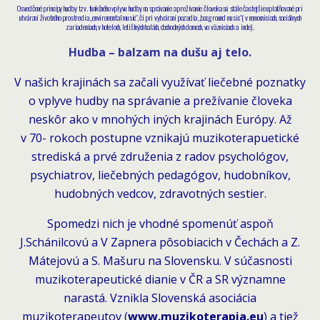
Osvedčené princípy hudby tzv. funkčného vplyvu hudby na správanie a prežívanie človeka sú stále častejšie uplatňované pri
utváraní životného prostredia „enviromental music“, či pri vytváraní pozadia „bacground music“( v nemocniciach, sociálnych
zariadeniach, v hoteloch, letištných halách, obchodných domoch, vo väzniciach a inde).
Hudba – balzam na dušu aj telo.
V našich krajinách sa začali využívať liečebné poznatky
o vplyve hudby na správanie a prežívanie človeka
neskôr ako v mnohých iných krajinách Európy. Až
v 70- rokoch postupne vznikajú muzikoterapuetické
strediská a prvé združenia z radov psychológov,
psychiatrov, liečebných pedagógov, hudobníkov,
hudobných vedcov, zdravotných sestier.
Spomedzi nich je vhodné spomenúť aspoň
J.Schánilcovú a V Zapnera pôsobiacich v Čechách a Z.
Mátejovú a S. Mašuru na Slovensku. V súčasnosti
muzikoterapeutické dianie v ČR a SR významne
narastá. Vznikla Slovenská asociácia
muzikoterapeutov (
www.muzikoterapia.eu
) a tiež