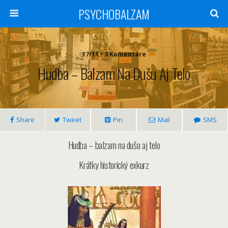
PSYCHOBALZAM
17/11 • 3 Komentáre
Hudba – Balzam Na Dušu Aj Telo
Share
Tweet
Pin
Mail
SMS
Hudba – balzam na dušu aj telo
Krátky historický exkurz