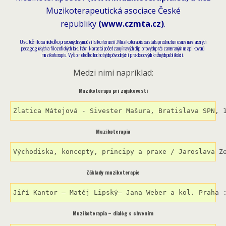
Muzikoterapeutická asociace České
republiky
(www.czmta.cz)
.
Uskutočnilo sa niekoľko pracovných sympózií a konferencií. Muzikoterapia sa stala predmetom osnov na viacerých
pedagogických a filozofických fakultách. Narastá počet zaujímavých diplomových prác zameraných na aplikovanú
muzikoterapiu. Vyšlo niekoľko hodnotných pôvodných i prekladových knižných publikácií.
Medzi nimi napríklad:
Muzikoterapa pri zajakovosti
Zlatica Mátejová - Sivester Mašura, Bratislava SPN, 
Muzikoterapia
Východiska, koncepty, principy a praxe / Jaroslava Z
Základy muzikoterapie
Jiří Kantor – Matěj Lipský– Jana Weber a kol. Praha 
Muzikoterapia – dialóg s chvením