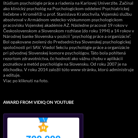
štúdium psychológie práce a riadenia na Karlovej Univerzite. Začínal
ako klinický psychológ na Psychologickom oddelení Psychiatrickej
liečebne v Kroměříži u prof. Stanislava Kratochvíla. Vojenskú službu
absolvoval v Armádnom vedecko-výskumnom psychologickom
pracovisku Vojenskej akadémie AZ. Následne pracoval 19 rokov v
Československom a Slovenskom rozhlase (do roku 1994) a 14 rokov v
Národnej banke Slovenska v pozícii “psychológ práce a organizácie”.
Bol opakovane zvolený do Predsedníctva Slovenskej psychologickej
spoločnosti pri SAV. Viedol Sekciu psychológie práce a organizácie
pri pôvodnej Slovenskej komore psychológov. Táto bola pohltená
rezortom zdravotníctva, čo hodnotí ako vážnu chybu v aplikácii
poznatkov a metód psychológie na Slovensku. Od roku 2007 je na
dôchodku. V roku 2014 založil túto www stránku, ktorú administruje
a edituje.
Viac po kliknutí na foto.
AWARD FROM VIDIQ ON YOUTUBE