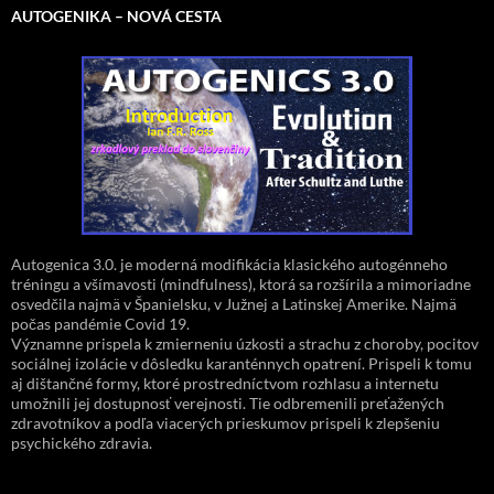
AUTOGENIKA – NOVÁ CESTA
Autogenica 3.0. je moderná modifikácia klasického autogénneho
tréningu a všímavosti (mindfulness), ktorá sa rozšírila a mimoriadne
osvedčila najmä v Španielsku, v Južnej a Latinskej Amerike. Najmä
počas pandémie Covid 19.
Významne prispela k zmierneniu úzkosti a strachu z choroby, pocitov
sociálnej izolácie v dôsledku karanténnych opatrení. Prispeli k tomu
aj dištančné formy, ktoré prostredníctvom rozhlasu a internetu
umožnili jej dostupnosť verejnosti. Tie odbremenili preťažených
zdravotníkov a podľa viacerých prieskumov prispeli k zlepšeniu
psychického zdravia.