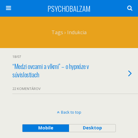
PSYCHOBALZAM
Tags › Indukcia
18/07
“Medzi ovcami a vlkmi” – o hypnóze v
súvislostiach
22 KOMENTÁROV
Back to top
Mobile
Desktop