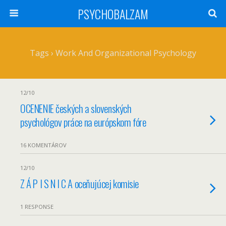
PSYCHOBALZAM
Tags › Work And Organizational Psychology
12/10
OCENENIE českých a slovenských
psychológov práce na európskom fóre
16 KOMENTÁROV
12/10
Z Á P I S N I C A oceňujúcej komisie
1 RESPONSE