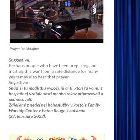
Prayer for Ukrajina
Suggestive.
Perhaps people who have been preparing and
inciting this war from a safe distance for many
years may also hear that prayer.
Sugestívne.
Snáď si tú modlitbu vypočujú aj tí, ktorí tú vojnu z
bezpečnej vzdialenosti mnoho rokov pripravovali a
podnecovali.
Zdieľané z nedeľnej bohoslužby v kostole Family
Worship Center v Baton Rouge, Louisiana
(27. februára 2022).