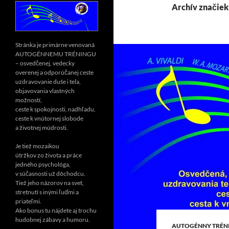
Archív značiek
Stránka je primárne venovaná
AUTOGÉNNEMU TRÉNINGU
– osvedčenej, vedecky
overenej a odporúčanej ceste
uzdravovanie duše i tela,
objavovania vlastných
možností,
ceste k spokojnosti, nadhľadu,
ceste k vnútornej slobode
a životnej múdrosti.
Je tiež mozaikou
útržkov zo života a práce
jedného psychológa,
v súčasnosti už dôchodcu.
Tiež jeho názorov na svet,
stretnutí s inými ľuďmi a
priateľmi.
Ako bonus tu nájdete aj trochu
hudobnej zábavy a humoru.
AUTOGÉNNY TRÉN