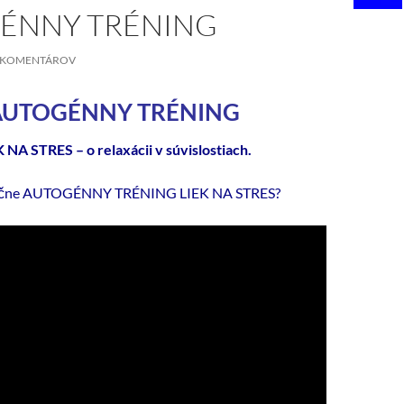
ÉNNY TRÉNING
4 KOMENTÁROV
AUTOGÉNNY TRÉNING
 NA STRES – o relaxácii v súvislostiach.
očne AUTOGÉNNY TRÉNING LIEK NA STRES?