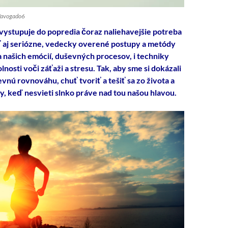
m/avogado6
i vystupuje do popredia čoraz naliehavejšie potreba
ť aj seriózne, vedecky overené postupy a metódy
 našich emócií, duševných procesov, i techniky
nosti voči záťaži a stresu. Tak, aby sme si dokázali
nú rovnováhu, chuť tvoriť a tešiť sa zo života a
dy, keď nesvieti slnko práve nad tou našou hlavou.