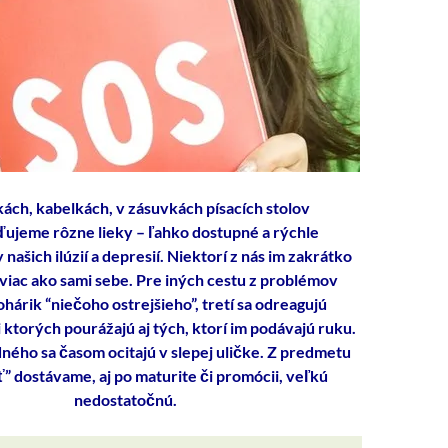
ách, kabelkách, v zásuvkách písacích stolov
jeme rôzne lieky – ľahko dostupné a rýchle
našich ilúzií a depresií. Niektorí z nás im zakrátko
viac ako sami sebe. Pre iných cestu z problémov
hárik “niečoho ostrejšieho”, tretí sa odreagujú
 ktorých pourážajú aj tých, ktorí im podávajú ruku.
dného sa časom ocitajú v slepej uličke. Z predmetu
ť” dostávame, aj po maturite či promócii, veľkú
nedostatočnú.