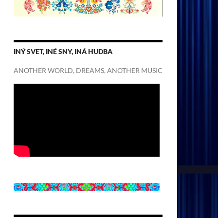
INÝ SVET, INÉ SNY, INÁ HUDBA
ANOTHER WORLD, DREAMS, ANOTHER MUSIC