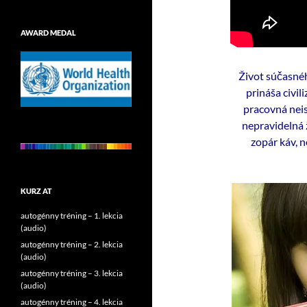
AWARD MEDAL
Život súčasnéh
prináša civi
pracovná neis
nepravidelná 
zopár káv, n
KURZ AT
autogénny tréning – 1. lekcia
(audio)
autogénny tréning – 2. lekcia
(audio)
autogénny tréning – 3. lekcia
(audio)
autogénny tréning – 4. lekcia