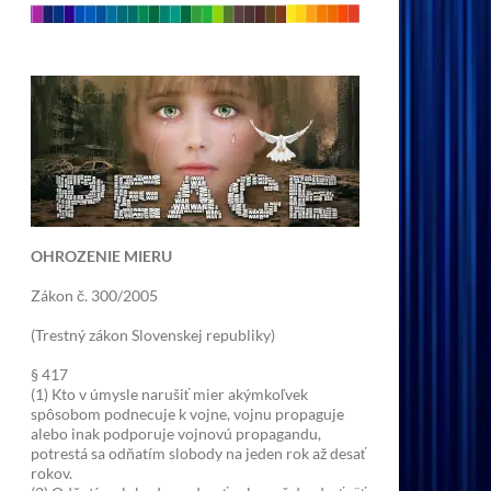
OHROZENIE MIERU
Zákon č. 300/2005
(Trestný zákon Slovenskej republiky)
§ 417
(1) Kto v úmysle narušiť mier akýmkoľvek
spôsobom podnecuje k vojne, vojnu propaguje
alebo inak podporuje vojnovú propagandu,
potrestá sa odňatím slobody na jeden rok až desať
rokov.