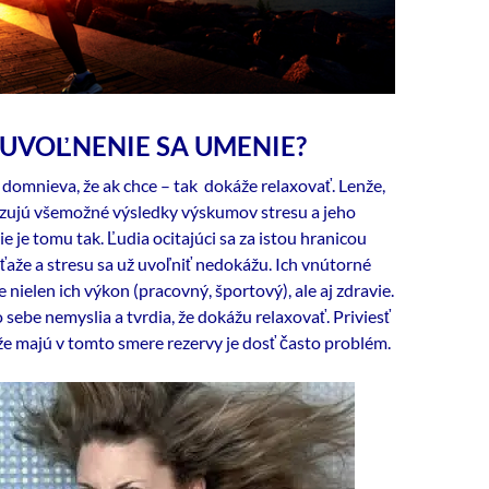
 UVOĽNENIE SA UMENIE?
 domnieva, že ak chce – tak dokáže relaxovať. Lenže,
zujú všemožné výsledky výskumov stresu a jeho
ie je tomu tak. Ľudia ocitajúci sa za istou hranicou
ťaže a stresu sa už uvoľniť nedokážu. Ich vnútorné
 nielen ich výkon (pracovný, športový), ale aj zdravie.
o sebe nemyslia a tvrdia, že dokážu relaxovať. Priviesť
 že majú v tomto smere rezervy je dosť často problém.