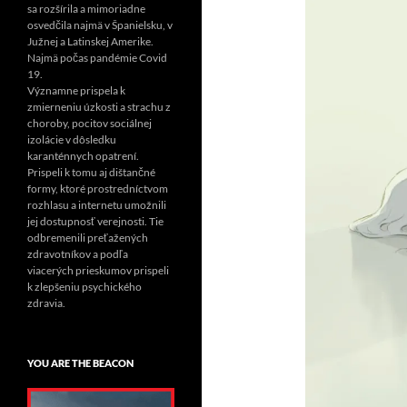
sa rozšírila a mimoriadne
osvedčila najmä v Španielsku, v
Južnej a Latinskej Amerike.
Najmä počas pandémie Covid
19.
Významne prispela k
zmierneniu úzkosti a strachu z
choroby, pocitov sociálnej
izolácie v dôsledku
karanténnych opatrení.
Prispeli k tomu aj dištančné
formy, ktoré prostredníctvom
rozhlasu a internetu umožnili
jej dostupnosť verejnosti. Tie
odbremenili preťažených
zdravotníkov a podľa
viacerých prieskumov prispeli
k zlepšeniu psychického
zdravia.
YOU ARE THE BEACON