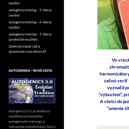
(audio)
autogénny tréning – 5. lekcia
(audio)
autogénny tréning – 6. lekcia
(audio)
autogénny tréning – 7. lekcia
(praktické využitie)
Záverom zopár rád a
skúseností s nácvikom AT
Vo vreck
zhromažďu
AUTOGENIKA – NOVÁ CESTA
harmonizátory 
začnú veriť 
vyznačil po
“výbuchmi”, pri
A všetci do je
“umenie ži
Autogenica 3.0. je moderná
modifikácia klasického
autogénneho tréningu a
všímavosti (mindfulness), ktorá