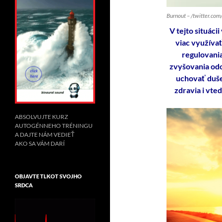
Burnout – /twitter.co
V tejto situáci
viac využíva
regulovania
zvyšovania odol
uchovať dušev
zdravia i vte
ABSOLVUJTE KURZ
AUTOGÉNNEHO TRÉNINGU
A DAJTE NÁM VEDIEŤ
AKO SA VÁM DARÍ
OBJAVTE TLKOT SVOJHO
SRDCA