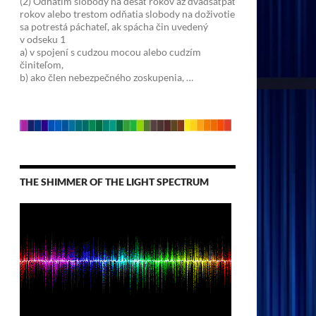
(2) Odňatím slobody na desať rokov až dvadsaťpäť
rokov alebo trestom odňatia slobody na doživotie
sa potrestá páchateľ, ak spácha čin uvedený
v odseku 1
a) v spojení s cudzou mocou alebo cudzím
činiteľom,
b) ako člen nebezpečného zoskupenia, …
THE SHIMMER OF THE LIGHT SPECTRUM