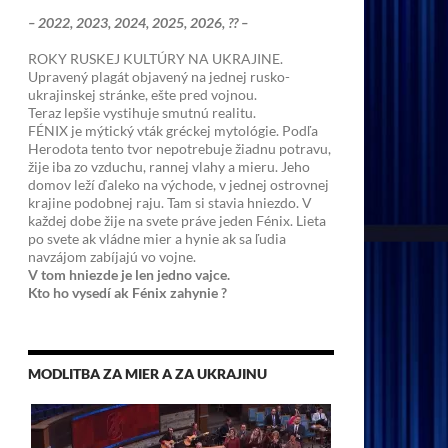
– 2022, 2023, 2024, 2025, 2026, ?? –
ROKY RUSKEJ KULTÚRY NA UKRAJINE.
Upravený plagát objavený na jednej rusko-
ukrajinskej stránke, ešte pred vojnou.
Teraz lepšie vystihuje smutnú realitu.
FÉNIX je mýtický vták gréckej mytológie. Podľa
Herodota tento tvor nepotrebuje žiadnu potravu,
žije iba zo vzduchu, rannej vlahy a mieru. Jeho
domov leží ďaleko na východe, v jednej ostrovnej
krajine podobnej raju. Tam si stavia hniezdo. V
každej dobe žije na svete práve jeden Fénix. Lieta
po svete ak vládne mier a hynie ak sa ľudia
navzájom zabíjajú vo vojne.
V tom hniezde je len jedno vajce.
Kto ho vysedí ak Fénix zahynie ?
MODLITBA ZA MIER A ZA UKRAJINU