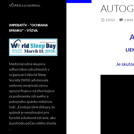
AUTOG
VĎAKA za návštevu.
29/01
2 84
IMPERATÍV – “OCHRANA
SPÁNKU” – VÝZVA
LIEK
Je skut
Medzinárodná skupina
odborníkov združených v
organizácii World Sleep
Society (WSS) adresovala
svetovej verejnosti výzvu
upozorňujúcu na zhoršujúce
sa podmienky zdravého a
pokojného spánku miliónov
ľudí. „Existujú silné dôkazy, že
spánok je nevyhnutný pre
fyzické a duševné zdravie, ako
aj pohodu počas celého života.
…