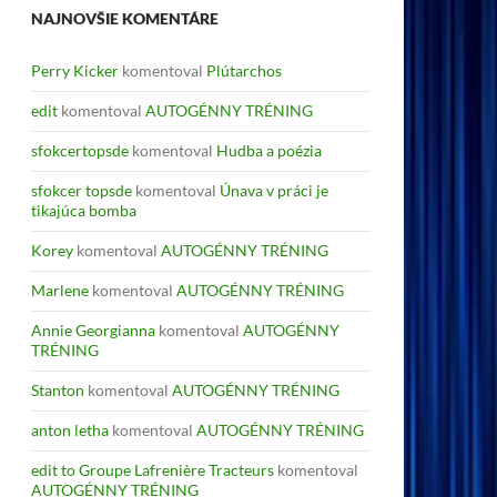
NAJNOVŠIE KOMENTÁRE
Perry Kicker
komentoval
Plútarchos
edit
komentoval
AUTOGÉNNY TRÉNING
sfokcertopsde
komentoval
Hudba a poézia
sfokcer topsde
komentoval
Únava v práci je
tikajúca bomba
Korey
komentoval
AUTOGÉNNY TRÉNING
Marlene
komentoval
AUTOGÉNNY TRÉNING
Annie Georgianna
komentoval
AUTOGÉNNY
TRÉNING
Stanton
komentoval
AUTOGÉNNY TRÉNING
anton letha
komentoval
AUTOGÉNNY TRÉNING
edit to Groupe Lafrenière Tracteurs
komentoval
AUTOGÉNNY TRÉNING