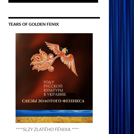
TEARS OF GOLDEN FENIX
****SLZY ZLATÉHO FÉNIXA ****