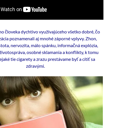
o človeka dychtivo využívajúceho všetko dobré, čo
lizácia poznamenali aj mnohé záporné vplyvy. Zhon,
tota, nervozita, málo spánku, informačná explózia,
životospráva, osobné sklamania a konflikty, k tomu
ejaké tie cigarety a zrazu prestávame byť a cítiť sa
zdravými.